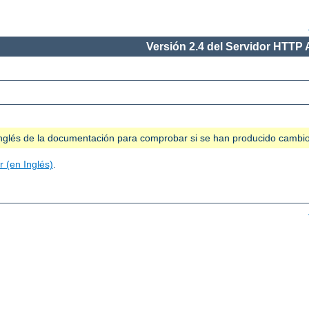
Versión 2.4 del Servidor HTTP
n inglés de la documentación para comprobar si se han producido cambi
 (en Inglés)
.