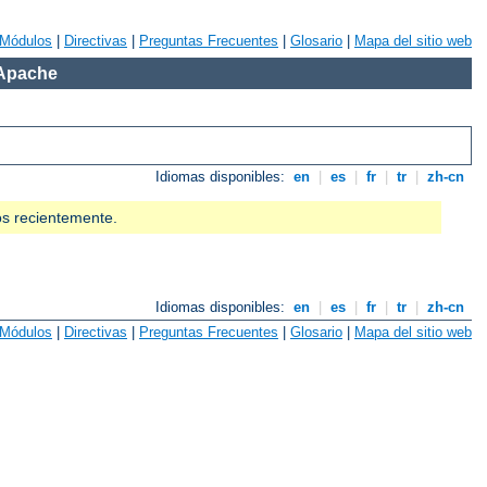
Módulos
|
Directivas
|
Preguntas Frecuentes
|
Glosario
|
Mapa del sitio web
 Apache
Idiomas disponibles:
en
|
es
|
fr
|
tr
|
zh-cn
os recientemente.
Idiomas disponibles:
en
|
es
|
fr
|
tr
|
zh-cn
Módulos
|
Directivas
|
Preguntas Frecuentes
|
Glosario
|
Mapa del sitio web