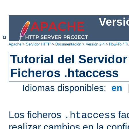
Versi
Apache
>
Servidor HTTP
>
Documentación
>
Versión 2.4
>
How-To / Tu
Tutorial del Servid
Ficheros .htaccess
Idiomas disponibles:
en
Los ficheros
fac
.htaccess
realizar cambios en la conf