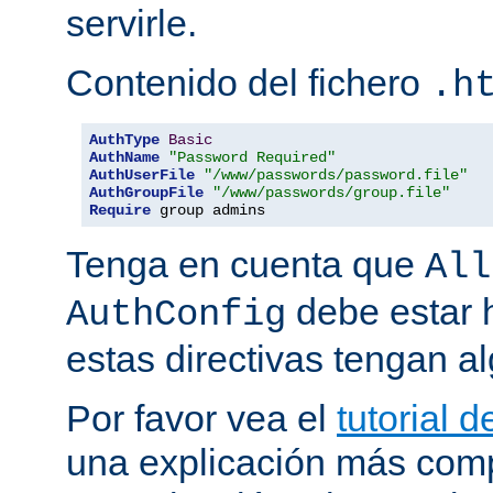
servirle.
Contenido del fichero
.h
AuthType
Basic
AuthName
"Password Required"
AuthUserFile
"/www/passwords/password.file"
AuthGroupFile
"/www/passwords/group.file"
Require
 group admins
Tenga en cuenta que
All
debe estar h
AuthConfig
estas directivas tengan al
Por favor vea el
tutorial 
una explicación más comp