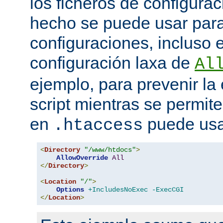
los ficheros de configurac
hecho se puede usar para 
configuraciones, incluso 
configuración laxa de
Al
ejemplo, para prevenir la
script mientras se permite
en
puede usa
.htaccess
<
Directory
"/www/htdocs"
>
AllowOverride
All
</
Directory
>
<
Location
"/"
>
Options
+IncludesNoExec
-ExecCGI
</
Location
>