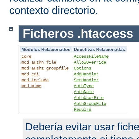
contexto directorio.
Ficheros .htaccess
Módulos Relacionados
Directivas Relacionadas
core
AccessFileName
mod_authn_file
AllowOverride
mod_authz_groupfile
Options
mod_cgi
AddHandler
mod_include
SetHandler
mod_mime
AuthType
AuthName
AuthUserFile
AuthGroupFile
Require
Debería evitar usar fich