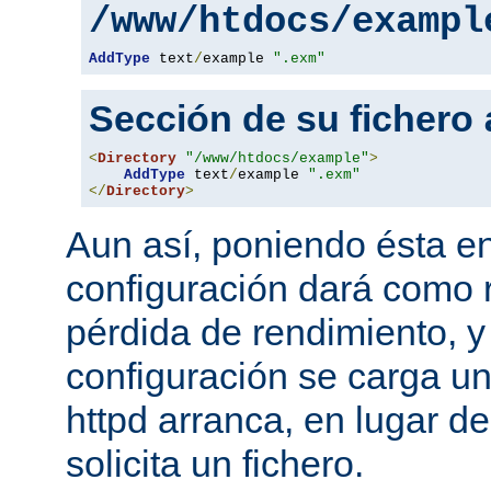
/www/htdocs/exampl
AddType
 text
/
example 
".exm"
Sección de su fichero
<
Directory
"/www/htdocs/example"
>
AddType
 text
/
example 
".exm"
</
Directory
>
Aun así, poniendo ésta en
configuración dará como 
pérdida de rendimiento, y
configuración se carga u
httpd arranca, en lugar d
solicita un fichero.