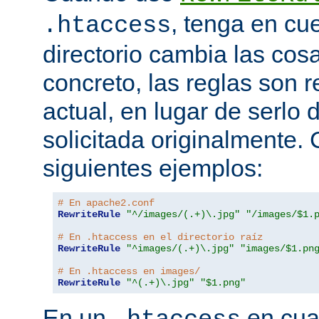
, tenga en cu
.htaccess
directorio cambia las cos
concreto, las reglas son re
actual, en lugar de serlo 
solicitada originalmente.
siguientes ejemplos:
# En apache2.conf
RewriteRule
"^/images/(.+)\.jpg"
"/images/$1.
# En .htaccess en el directorio raíz
RewriteRule
"^images/(.+)\.jpg"
"images/$1.pn
# En .htaccess en images/
RewriteRule
"^(.+)\.jpg"
"$1.png"
En un
en cual