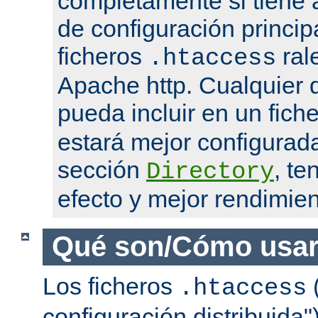
completamente si tiene 
de configuración princip
ficheros
ral
.htaccess
Apache http. Cualquier d
pueda incluir en un fich
estará mejor configurad
sección
, te
Directory
efecto y mejor rendimien
Qué son/Cómo usar
Los ficheros
(
.htaccess
configuración distribuida"