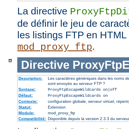
La directive
ProxyFtpDi
de définir le jeu de caract
les listings FTP en HTML
.
mod_proxy_ftp
Directive
ProxyFtpE
Description:
Les caractères génériques dans les noms de f
sont envoyés au serveur FTP ?
Syntaxe:
ProxyFtpEscapeWildcards on|off
Défaut:
ProxyFtpEscapeWildcards on
Contexte:
configuration globale, serveur virtuel, réperto
Statut:
Extension
Module:
mod_proxy_ftp
Compatibilité:
Disponible depuis la version 2.3.3 du serv