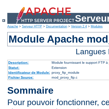
Serveu
Apache
>
Serveur HTTP
>
Documentation
>
Version 2.4
>
Modules
Module Apache mod
Langues 
Description:
Module fournissant le support FTP à
Statut:
Extension
Identificateur de Module:
proxy_ftp_module
Fichier Source:
mod_proxy_ftp.c
Sommaire
Pour pouvoir fonctionner, 