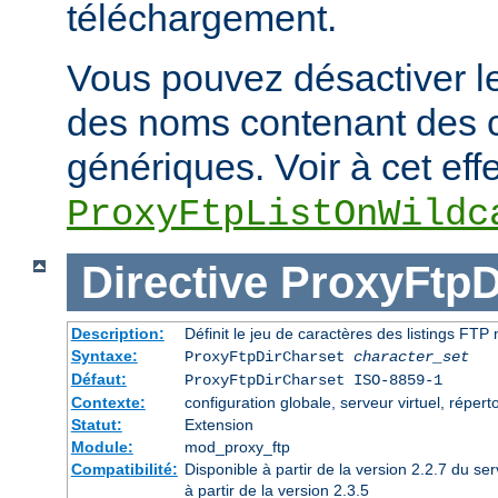
téléchargement.
Vous pouvez désactiver le
des noms contenant des 
génériques. Voir à cet effe
ProxyFtpListOnWildc
Directive
ProxyFtpD
Description:
Définit le jeu de caractères des listings FT
Syntaxe:
ProxyFtpDirCharset
character_set
Défaut:
ProxyFtpDirCharset ISO-8859-1
Contexte:
configuration globale, serveur virtuel, réperto
Statut:
Extension
Module:
mod_proxy_ftp
Compatibilité:
Disponible à partir de la version 2.2.7 du 
à partir de la version 2.3.5