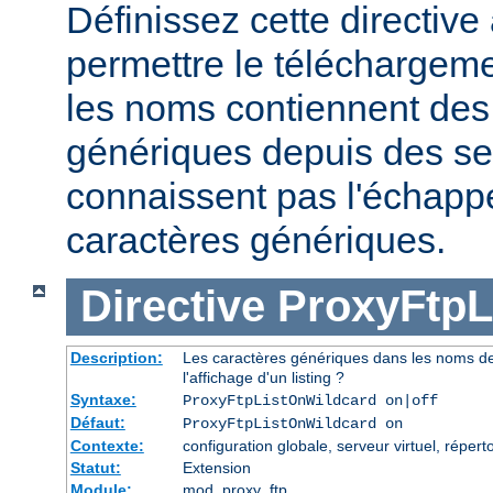
Définissez cette directive 
permettre le téléchargeme
les noms contiennent des
génériques depuis des se
connaissent pas l'échap
caractères génériques.
Directive
ProxyFtpL
Description:
Les caractères génériques dans les noms de
l'affichage d'un listing ?
Syntaxe:
ProxyFtpListOnWildcard on|off
Défaut:
ProxyFtpListOnWildcard on
Contexte:
configuration globale, serveur virtuel, réperto
Statut:
Extension
Module:
mod_proxy_ftp