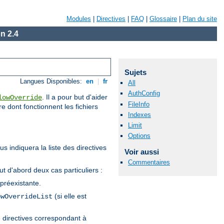
Modules
|
Directives
|
FAQ
|
Glossaire
|
Plan du site
n 2.4
Sujets
Langues Disponibles:
en
|
fr
All
AuthConfig
. Il a pour but d'aider
lowOverride
FileInfo
re dont fonctionnent les fichiers
Indexes
Limit
Options
s indiquera la liste des directives
Voir aussi
Commentaires
tout d'abord deux cas particuliers :
 préexistante.
(si elle est
owOverrideList
de directives correspondant à