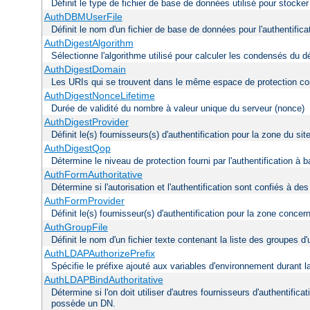
Définit le type de fichier de base de données utilisé pour stocke
AuthDBMUserFile
Définit le nom d'un fichier de base de données pour l'authentifica
AuthDigestAlgorithm
Sélectionne l'algorithme utilisé pour calculer les condensés du d
AuthDigestDomain
Les URIs qui se trouvent dans le même espace de protection con
AuthDigestNonceLifetime
Durée de validité du nombre à valeur unique du serveur (nonce)
AuthDigestProvider
Définit le(s) fournisseurs(s) d'authentification pour la zone du s
AuthDigestQop
Détermine le niveau de protection fourni par l'authentification à
AuthFormAuthoritative
Détermine si l'autorisation et l'authentification sont confiés à d
AuthFormProvider
Définit le(s) fournisseur(s) d'authentification pour la zone concer
AuthGroupFile
Définit le nom d'un fichier texte contenant la liste des groupes d'u
AuthLDAPAuthorizePrefix
Spécifie le préfixe ajouté aux variables d'environnement durant l
AuthLDAPBindAuthoritative
Détermine si l'on doit utiliser d'autres fournisseurs d'authentifica
possède un DN.