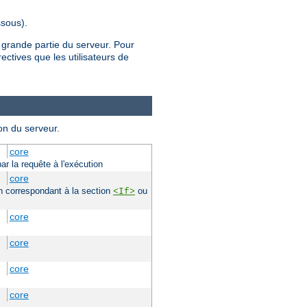
sous).
 grande partie du serveur. Pour
rectives que les utilisateurs de
on du serveur.
core
ar la requête à l'exécution
core
ion correspondant à la section
ou
<If>
core
core
core
core