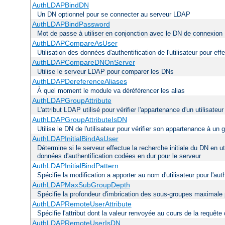
AuthLDAPBindDN
Un DN optionnel pour se connecter au serveur LDAP
AuthLDAPBindPassword
Mot de passe à utiliser en conjonction avec le DN de connexion
AuthLDAPCompareAsUser
Utilisation des données d'authentification de l'utilisateur pour ef
AuthLDAPCompareDNOnServer
Utilise le serveur LDAP pour comparer les DNs
AuthLDAPDereferenceAliases
À quel moment le module va déréférencer les alias
AuthLDAPGroupAttribute
L'attribut LDAP utilisé pour vérifier l'appartenance d'un utilisateu
AuthLDAPGroupAttributeIsDN
Utilise le DN de l'utilisateur pour vérifier son appartenance à un 
AuthLDAPInitialBindAsUser
Détermine si le serveur effectue la recherche initiale du DN en ut
données d'authentification codées en dur pour le serveur
AuthLDAPInitialBindPattern
Spécifie la modification a apporter au nom d'utilisateur pour l'a
AuthLDAPMaxSubGroupDepth
Spécifie la profondeur d'imbrication des sous-groupes maximale p
AuthLDAPRemoteUserAttribute
Spécifie l'attribut dont la valeur renvoyée au cours de la requêt
AuthLDAPRemoteUserIsDN