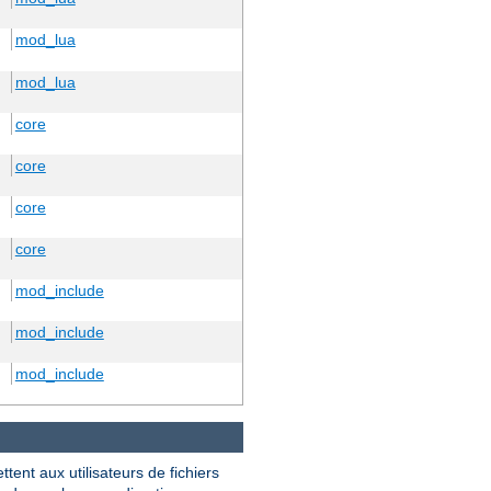
mod_lua
mod_lua
core
core
core
core
mod_include
mod_include
mod_include
ttent aux utilisateurs de fichiers