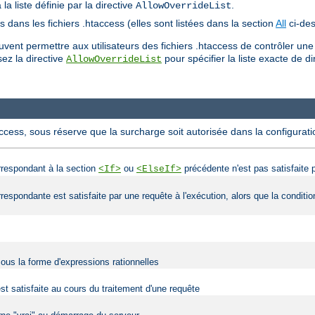
a liste définie par la directive
.
AllowOverrideList
es dans les fichiers .htaccess (elles sont listées dans la section
All
ci-des
ent permettre aux utilisateurs des fichiers .htaccess de contrôler une
lisez la directive
pour spécifier la liste exacte de di
AllowOverrideList
access, sous réserve que la surcharge soit autorisée dans la configurati
orrespondant à la section
ou
précédente n'est pas satisfaite p
<If>
<ElseIf>
orrespondante est satisfaite par une requête à l'exécution, alors que la condit
sous la forme d'expressions rationnelles
est satisfaite au cours du traitement d'une requête