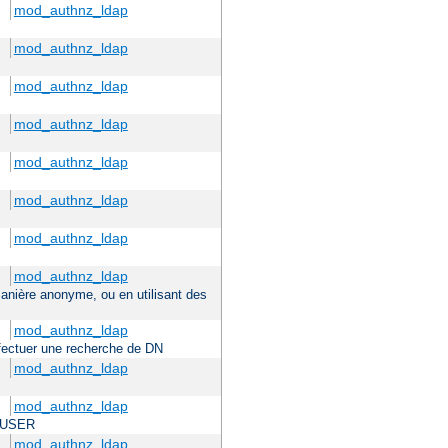
mod_authnz_ldap
mod_authnz_ldap
mod_authnz_ldap
mod_authnz_ldap
mod_authnz_ldap
mod_authnz_ldap
mod_authnz_ldap
mod_authnz_ldap
 manière anonyme, ou en utilisant des
mod_authnz_ldap
effectuer une recherche de DN
mod_authnz_ldap
mod_authnz_ldap
TE_USER
mod_authnz_ldap