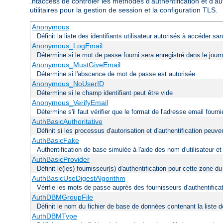
.htaccess de contrôler les méthodes d'authentification et d'au
utilitaires pour la gestion de session et la configuration TLS.
Anonymous
Définit la liste des identifiants utilisateur autorisés à accéder s
Anonymous_LogEmail
Détermine si le mot de passe fourni sera enregistré dans le journ
Anonymous_MustGiveEmail
Détermine si l'abscence de mot de passe est autorisée
Anonymous_NoUserID
Détermine si le champ identifiant peut être vide
Anonymous_VerifyEmail
Détermine s'il faut vérifier que le format de l'adresse email fou
AuthBasicAuthoritative
Définit si les processus d'autorisation et d'authentification peu
AuthBasicFake
Authentification de base simulée à l'aide des nom d'utilisateur e
AuthBasicProvider
Définit le(les) fournisseur(s) d'authentification pour cette zone d
AuthBasicUseDigestAlgorithm
Vérifie les mots de passe auprès des fournisseurs d'authentificati
AuthDBMGroupFile
Définit le nom du fichier de base de données contenant la liste de
AuthDBMType