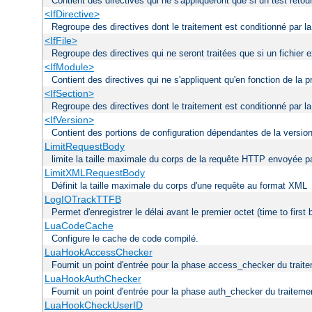
Contient des directives qui ne s'appliqueront que si un test reto
<IfDirective>
Regroupe des directives dont le traitement est conditionné par la
<IfFile>
Regroupe des directives qui ne seront traitées que si un fichier
<IfModule>
Contient des directives qui ne s'appliquent qu'en fonction de la
<IfSection>
Regroupe des directives dont le traitement est conditionné par la
<IfVersion>
Contient des portions de configuration dépendantes de la versio
LimitRequestBody
limite la taille maximale du corps de la requête HTTP envoyée par
LimitXMLRequestBody
Définit la taille maximale du corps d'une requête au format XML
LogIOTrackTTFB
Permet d'enregistrer le délai avant le premier octet (time to first
LuaCodeCache
Configure le cache de code compilé.
LuaHookAccessChecker
Fournit un point d'entrée pour la phase access_checker du traite
LuaHookAuthChecker
Fournit un point d'entrée pour la phase auth_checker du traiteme
LuaHookCheckUserID