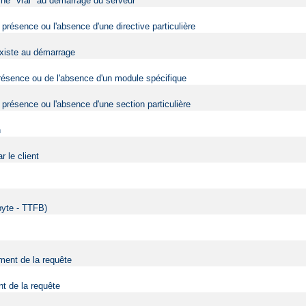
urne "vrai" au démarrage du serveur
 présence ou l'absence d'une directive particulière
 existe au démarrage
 présence ou de l'absence d'un module spécifique
 présence ou l'absence d'une section particulière
n
 le client
 byte - TTFB)
ment de la requête
nt de la requête