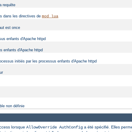
la requête
fs dans les directives de
mod_lua
aut est once
ssus enfants d'Apache httpd
us enfants d'Apache httpd
rocessus initiés par les processus enfants d'Apache httpd
ur
ble non définie
taccess lorsque
a été spécifié. Elles perme
AllowOverride AuthConfig