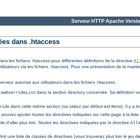
Serveur HTTP Apache Versio
sées dans .htaccess
ns les fichiers .htaccess pour différentes définitions de la directive
Al
utilisateurs via les fichiers .htaccess. Pour une présentation de la maniè
erveur autorise aux utilisateurs dans les fichiers .htaccess :
dans la section directory concernée. Sa définition vou
lowOverrideList
).
dans cette même section (sa valeur par défaut est
). Il y a 
ride
None
 pouvez ajouter toutes les directives indiquées sur cette page à la liste
tile d'aller plus loin. Seules les directives indiquées par la directive
All
init une liste de classes de directives (vous trouverez plus loin le jeu 