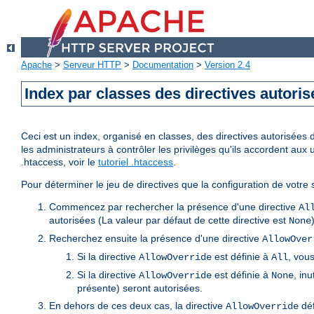
Apache
>
Serveur HTTP
>
Documentation
>
Version 2.4
Index par classes des directives autori
Ceci est un index, organisé en classes, des directives autorisées da
les administrateurs à contrôler les privilèges qu'ils accordent aux 
.htaccess, voir le
tutoriel .htaccess
.
Pour déterminer le jeu de directives que la configuration de votre s
Commencez par rechercher la présence d'une directive
Al
autorisées (La valeur par défaut de cette directive est
None
Recherchez ensuite la présence d'une directive
AllowOver
Si la directive
est définie à
, vous
AllowOverride
All
Si la directive
est définie à
, inu
AllowOverride
None
présente) seront autorisées.
En dehors de ces deux cas, la directive
déf
AllowOverride