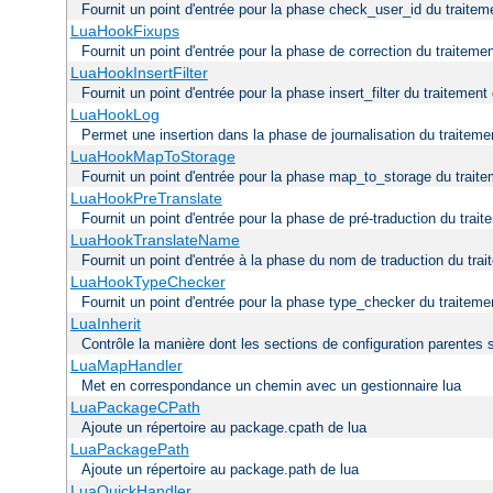
Fournit un point d'entrée pour la phase check_user_id du traitem
LuaHookFixups
Fournit un point d'entrée pour la phase de correction du traitemen
LuaHookInsertFilter
Fournit un point d'entrée pour la phase insert_filter du traitement
LuaHookLog
Permet une insertion dans la phase de journalisation du traiteme
LuaHookMapToStorage
Fournit un point d'entrée pour la phase map_to_storage du traite
LuaHookPreTranslate
Fournit un point d'entrée pour la phase de pré-traduction du trai
LuaHookTranslateName
Fournit un point d'entrée à la phase du nom de traduction du trai
LuaHookTypeChecker
Fournit un point d'entrée pour la phase type_checker du traiteme
LuaInherit
Contrôle la manière dont les sections de configuration parentes 
LuaMapHandler
Met en correspondance un chemin avec un gestionnaire lua
LuaPackageCPath
Ajoute un répertoire au package.cpath de lua
LuaPackagePath
Ajoute un répertoire au package.path de lua
LuaQuickHandler