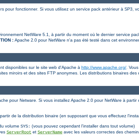
 pour fonctionner. Si vous utilisez un service pack antérieur à SP3, vo
ronnement NetWare 5.1, à partir du moment où le dernier service pack
TION :
Apache 2.0 pour NetWare n'a pas été testé dans cet environnem
nt disponibles sur le site web d'Apache à
http://www.apache.org/
. Vous
sites miroirs et des sites FTP anonymes. Les distributions binaires des
pache pour Netware. Si vous installez Apache 2.0 pour NetWare à partir
artir de la distribution binaire (en supposant que vous effectuez l'inst
e du volume
(vous pouvez cependant l'installer dans tout volume)
SYS:
ives
et
avec les valeurs correctes des chemins
ServerRoot
ServerName