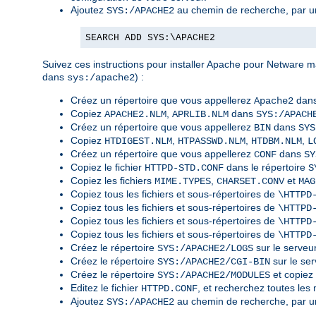
Ajoutez
au chemin de recherche, par u
SYS:/APACHE2
SEARCH ADD SYS:\APACHE2
Suivez ces instructions pour installer Apache pour Netware ma
dans
) :
sys:/apache2
Créez un répertoire que vous appellerez
dans
Apache2
Copiez
,
dans
APACHE2.NLM
APRLIB.NLM
SYS:/APACH
Créez un répertoire que vous appellerez
dans
BIN
SYS
Copiez
,
,
,
HTDIGEST.NLM
HTPASSWD.NLM
HTDBM.NLM
L
Créez un répertoire que vous appellerez
dans
CONF
SY
Copiez le fichier
dans le répertoire
HTTPD-STD.CONF
S
Copiez les fichiers
,
et
MIME.TYPES
CHARSET.CONV
MAG
Copiez tous les fichiers et sous-répertoires de
\HTTPD
Copiez tous les fichiers et sous-répertoires de
\HTTPD
Copiez tous les fichiers et sous-répertoires de
\HTTPD
Copiez tous les fichiers et sous-répertoires de
\HTTPD
Créez le répertoire
sur le serveur
SYS:/APACHE2/LOGS
Créez le répertoire
sur le ser
SYS:/APACHE2/CGI-BIN
Créez le répertoire
et copiez
SYS:/APACHE2/MODULES
Editez le fichier
, et recherchez toutes le
HTTPD.CONF
Ajoutez
au chemin de recherche, par u
SYS:/APACHE2