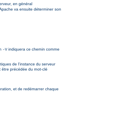
serveur, en général
 Apache va ensuite déterminer son
on
indiquera ce chemin comme
-V
iques de l'instance du serveur
t être précédée du mot-clé
guration, et de redémarrer chaque