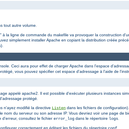
ns tout autre volume.
all" à la ligne de commande du makefile va provoquer la construction d'
uvez simplement installer Apache en copiant la distribution créée pré
).
sole. Ceci aura pour effet de charger Apache dans l'espace d'adressag
tégé, vous pouvez spécifier cet espace d'adressage à l'aide de l'inst
age appelé apache2. Il est possible d'exécuter plusieurs instances s
d'adressage protégé.
 n'ayez modifié la directive
dans les fichiers de configuration
Listen
z le nom du serveur ou son adresse IP. Vous devriez voir une page de b
d'erreur, consultez le fichier
dans le répertoire
.
error_log
logs
onfigurer correctement en éditant les fichiers du répertoire
.
conf