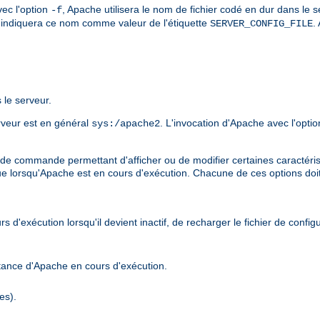
vec l'option
, Apache utilisera le nom de fichier codé en dur dans le 
-f
indiquera ce nom comme valeur de l'étiquette
.
SERVER_CONFIG_FILE
 le serveur.
erveur est en général
. L'invocation d'Apache avec l'opti
sys:/apache2
de commande permettant d'afficher ou de modifier certaines caractérist
ue lorsqu'Apache est en cours d'exécution. Chacune de ces options doi
d'exécution lorsqu'il devient inactif, de recharger le fichier de confi
stance d'Apache en cours d'exécution.
es).