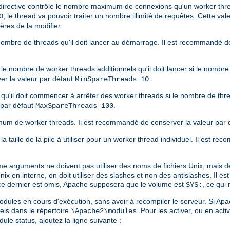
irective contrôle le nombre maximum de connexions qu'un worker thread
, le thread va pouvoir traiter un nombre illimité de requêtes. Cette 
0
ères de la modifier.
 nombre de threads qu'il doit lancer au démarrage. Il est recommandé d
 le nombre de worker threads additionnels qu'il doit lancer si le nombr
er la valeur par défaut
.
MinSpareThreads 10
r qu'il doit commencer à arrêter des worker threads si le nombre de thr
 par défaut
.
MaxSpareThreads 100
um de worker threads. Il est recommandé de conserver la valeur par 
la taille de la pile à utiliser pour un worker thread individuel. Il est 
me arguments ne doivent pas utiliser des noms de fichiers Unix, mais d
 en interne, on doit utiliser des slashes et non des antislashes. Il e
 ce dernier est omis, Apache supposera que le volume est
, ce qui
SYS:
dules en cours d'exécution, sans avoir à recompiler le serveur. Si Apa
els dans le répertoire
. Pour les activer, ou en activ
\Apache2\modules
ule status, ajoutez la ligne suivante :