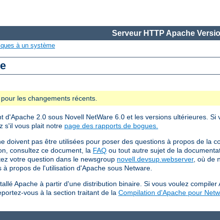
Serveur HTTP Apache Versio
iques à un système
re
se pour les changements récents.
ent d'Apache 2.0 sous Novell NetWare 6.0 et les versions ultérieures. S
 s'il vous plait notre
page des rapports de bogues.
ne doivent pas être utilisées pour poser des questions à propos de la 
on, consultez ce document, la
FAQ
ou tout autre sujet de la documenta
stez votre question dans le newsgroup
novell.devsup.webserver
, où de 
 à propos de l'utilisation d'Apache sous Netware.
tallé Apache à partir d'une distribution binaire. Si vous voulez compi
ortez-vous à la section traitant de la
Compilation d'Apache pour Net