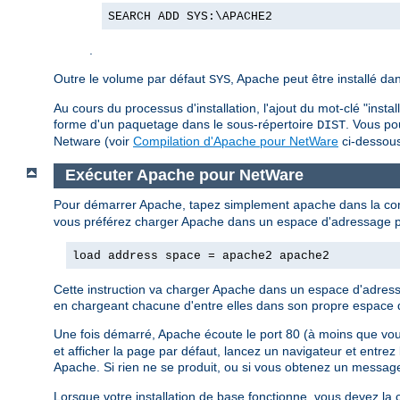
SEARCH ADD SYS:\APACHE2
.
Outre le volume par défaut
, Apache peut être installé da
SYS
Au cours du processus d'installation, l'ajout du mot-clé "inst
forme d'un paquetage dans le sous-répertoire
. Vous po
DIST
Netware (voir
Compilation d'Apache pour NetWare
ci-dessous
Exécuter Apache pour NetWare
Pour démarrer Apache, tapez simplement
dans la con
apache
vous préférez charger Apache dans un espace d'adressage pro
load address space = apache2 apache2
Cette instruction va charger Apache dans un espace d'adress
en chargeant chacune d'entre elles dans son propre espace 
Une fois démarré, Apache écoute le port 80 (à moins que vous
et afficher la page par défaut, lancez un navigateur et entre
Apache. Si rien ne se produit, ou si vous obtenez un message 
Lorsque votre installation de base fonctionne, vous devez la c