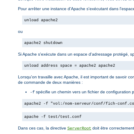
Pour arrêter une instance d'Apache s'exécutant dans l'espac
unload apache2
ou
apache2 shutdown
Si Apache s'exécute dans un espace d'adressage protégé, spéc
unload address space = apache2 apache2
Lorsqu'on travaille avec Apache, il est important de savoir com
de commande de deux manières :
spécifie un chemin vers un fichier de configuration pa
-f
apache2 -f "vol:/nom-serveur/conf/fich-conf.c
apache -f test/test.conf
Dans ces cas, la directive
doit être correctement 
ServerRoot