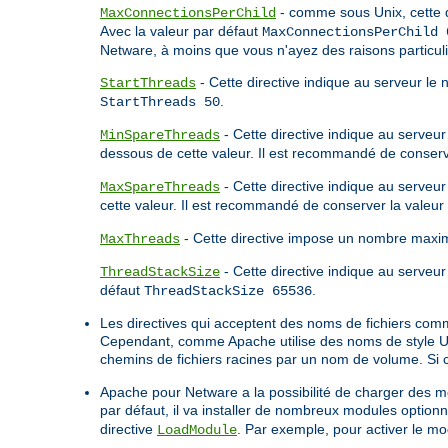
- comme sous Unix, cette d
MaxConnectionsPerChild
Avec la valeur par défaut
MaxConnectionsPerChild 
Netware, à moins que vous n'ayez des raisons particuli
- Cette directive indique au serveur le
StartThreads
.
StartThreads 50
- Cette directive indique au serveur
MinSpareThreads
dessous de cette valeur. Il est recommandé de conserv
- Cette directive indique au serveu
MaxSpareThreads
cette valeur. Il est recommandé de conserver la valeur
- Cette directive impose un nombre maxim
MaxThreads
- Cette directive indique au serveur 
ThreadStackSize
défaut
.
ThreadStackSize 65536
Les directives qui acceptent des noms de fichiers com
Cependant, comme Apache utilise des noms de style Unix
chemins de fichiers racines par un nom de volume. Si
Apache pour Netware a la possibilité de charger des mo
par défaut, il va installer de nombreux modules optionn
directive
. Par exemple, pour activer le mod
LoadModule