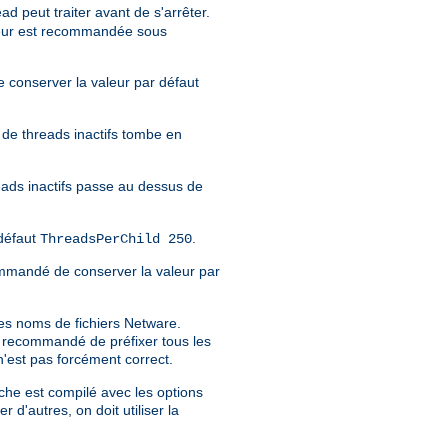
 peut traiter avant de s'arrêter.
valeur est recommandée sous
e conserver la valeur par défaut
e de threads inactifs tombe en
eads inactifs passe au dessus de
défaut
.
ThreadsPerChild 250
recommandé de conserver la valeur par
es noms de fichiers Netware.
st recommandé de préfixer tous les
 n'est pas forcément correct.
che est compilé avec les options
er d'autres, on doit utiliser la