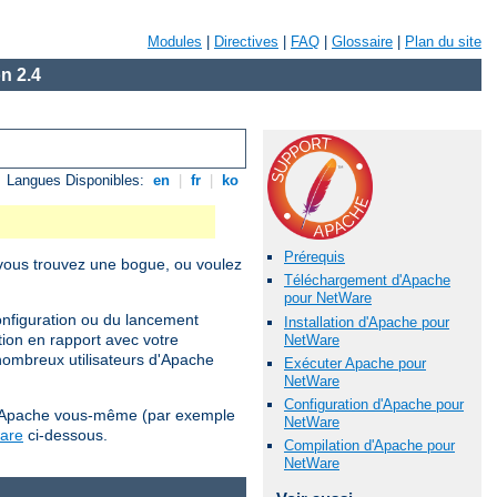
Modules
|
Directives
|
FAQ
|
Glossaire
|
Plan du site
n 2.4
Langues Disponibles:
en
|
fr
|
ko
Prérequis
i vous trouvez une bogue, ou voulez
Téléchargement d'Apache
pour NetWare
configuration ou du lancement
Installation d'Apache pour
tion en rapport avec votre
NetWare
nombreux utilisateurs d'Apache
Exécuter Apache pour
NetWare
Configuration d'Apache pour
ler Apache vous-même (par exemple
NetWare
ware
ci-dessous.
Compilation d'Apache pour
NetWare