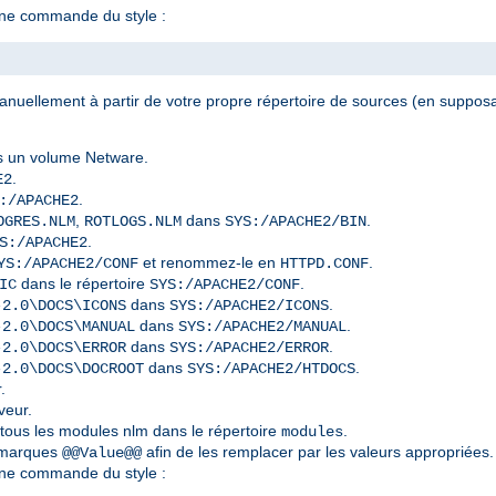
ne commande du style :
nuellement à partir de votre propre répertoire de sources (en supposan
 un volume Netware.
.
E2
.
:/APACHE2
,
dans
.
OGRES.NLM
ROTLOGS.NLM
SYS:/APACHE2/BIN
.
S:/APACHE2
et renommez-le en
.
YS:/APACHE2/CONF
HTTPD.CONF
dans le répertoire
.
IC
SYS:/APACHE2/CONF
dans
.
-2.0\DOCS\ICONS
SYS:/APACHE2/ICONS
dans
.
-2.0\DOCS\MANUAL
SYS:/APACHE2/MANUAL
dans
.
-2.0\DOCS\ERROR
SYS:/APACHE2/ERROR
dans
.
-2.0\DOCS\DOCROOT
SYS:/APACHE2/HTDOCS
.
veur.
 tous les modules nlm dans le répertoire
.
modules
s marques
afin de les remplacer par les valeurs appropriées.
@@Value@@
ne commande du style :