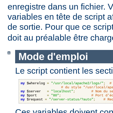
enregistre dans un fichier. 
variables en tête de script a
de sortie. Pour que ce scrip
doit au préalable être charg
Mode d'emploi
Le script contient les sect
my
 $wherelog 
=
"/usr/local/apache2/logs/"
;
#
# du style "/usr/local/ap
my
 $server   
=
"localhost"
;
# Nom du s
my
 $port     
=
"80"
;
# Port d'é
my
 $request 
=
"/server-status/?auto"
;
# Re
Ces variables doivent cont