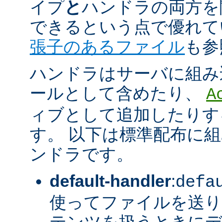
イプ
と
ハンドラの両方を
できるという点で優れてい
張子のあるファイル
も参
ハンドラはサーバに組み
ールとして含めたり、
A
ィブとして追加したりす
す。 以下は標準配布に
ンドラです。
default-handler
:
defa
使ってファイルを送り
テンツを扱うときに