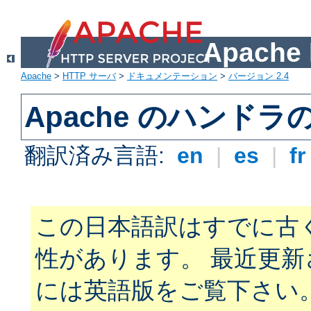
Apach
Apache
>
HTTP サーバ
>
ドキュメンテーション
>
バージョン 2.4
Apache のハンドラ
翻訳済み言語:
en
|
es
|
f
この日本語訳はすでに古
性があります。 最近更
には英語版をご覧下さい