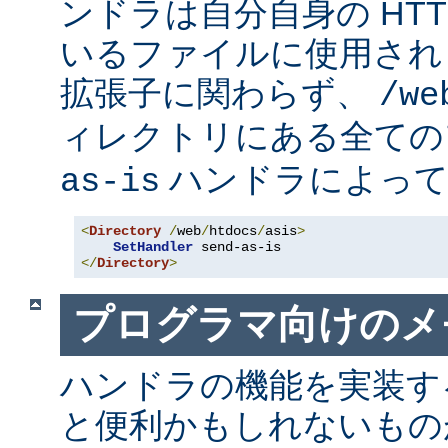
ンドラは自分自身の HT
いるファイルに使用され
拡張子に関わらず、
/we
ィレクトリにある全て
ハンドラによって
as-is
<
Directory
/
web
/
htdocs
/
asis
>
SetHandler
</
Directory
>
プログラマ向けのメ
ハンドラの機能を実装す
と便利かもしれないも