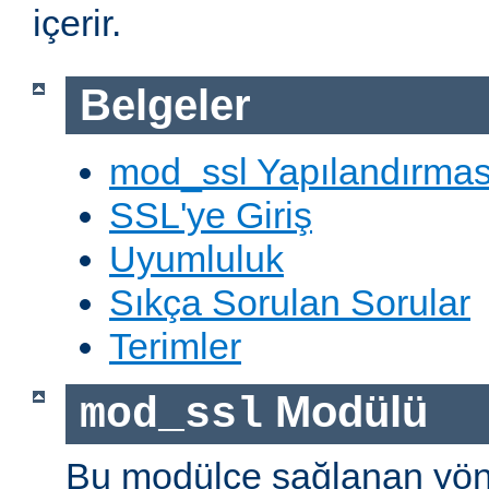
içerir.
Belgeler
mod_ssl Yapılandırmas
SSL'ye Giriş
Uyumluluk
Sıkça Sorulan Sorular
Terimler
Modülü
mod_ssl
Bu modülce sağlanan yön