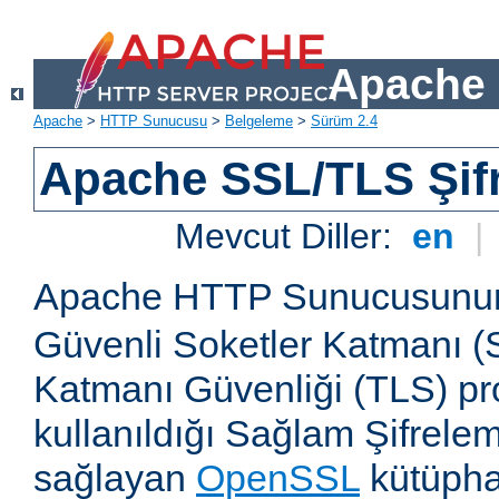
Apache 
Apache
>
HTTP Sunucusu
>
Belgeleme
>
Sürüm 2.4
Apache SSL/TLS Şif
Mevcut Diller:
en
|
Apache HTTP Sunucusun
Güvenli Soketler Katmanı (
Katmanı Güvenliği (TLS) pro
kullanıldığı Sağlam Şifrele
sağlayan
OpenSSL
kütüpha