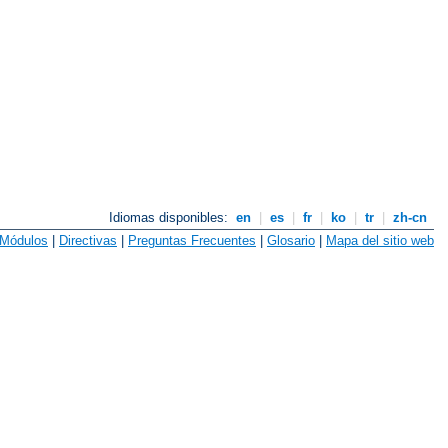
Idiomas disponibles:
en
|
es
|
fr
|
ko
|
tr
|
zh-cn
Módulos
|
Directivas
|
Preguntas Frecuentes
|
Glosario
|
Mapa del sitio web