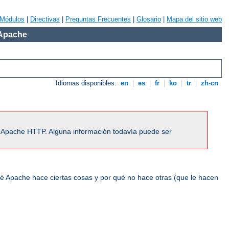
Módulos
|
Directivas
|
Preguntas Frecuentes
|
Glosario
|
Mapa del sitio web
 Apache
Idiomas disponibles:
en
|
es
|
fr
|
ko
|
tr
|
zh-cn
r Apache HTTP. Alguna información todavía puede ser
ué Apache hace ciertas cosas y por qué no hace otras (que le hacen