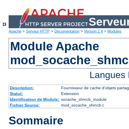
Serveu
Apache
>
Serveur HTTP
>
Documentation
>
Version 2.4
>
Modules
Module Apache
mod_socache_shmc
Langues 
Description:
Fournisseur de cache d'objets parta
Statut:
Extension
Identificateur de Module:
socache_shmcb_module
Fichier Source:
mod_socache_shmcb.c
Sommaire