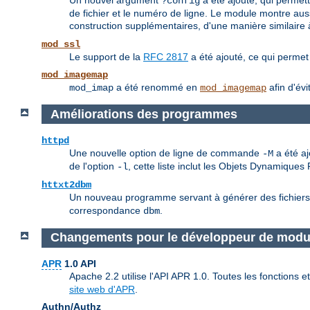
Un nouvel argument
a été ajouté, qui permett
?config
de fichier et le numéro de ligne. Le module montre aus
construction supplémentaires, d'une manière similaire
mod_ssl
Le support de la
RFC 2817
a été ajouté, ce qui permet
mod_imagemap
a été renommé en
afin d'évi
mod_imap
mod_imagemap
Améliorations des programmes
httpd
Une nouvelle option de ligne de commande
a été aj
-M
de l'option
, cette liste inclut les Objets Dynamique
-l
httxt2dbm
Un nouveau programme servant à générer des fichiers db
correspondance
.
dbm
Changements pour le développeur de modu
APR
1.0 API
Apache 2.2 utilise l'API APR 1.0. Toutes les fonctions
site web d'APR
.
Authn/Authz