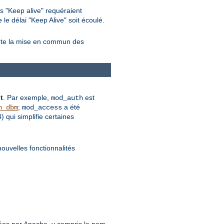
s "Keep alive" requéraient
le délai "Keep Alive" soit écoulé.
orte la mise en commun des
t
. Par exemple,
est
mod_auth
;
a été
n_dbm
mod_access
qui simplifie certaines
nouvelles fonctionnalités
.