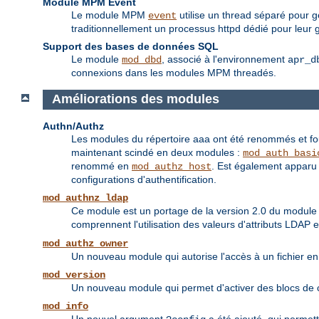
Module MPM Event
Le module MPM
utilise un thread séparé pour g
event
traditionnellement un processus httpd dédié pour leur ge
Support des bases de données SQL
Le module
, associé à l'environnement
mod_dbd
apr_d
connexions dans les modules MPM threadés.
Améliorations des modules
Authn/Authz
Les modules du répertoire aaa ont été renommés et fou
maintenant scindé en deux modules :
mod_auth_basi
renommé en
. Est également apparu 
mod_authz_host
configurations d'authentification.
mod_authnz_ldap
Ce module est un portage de la version 2.0 du modul
comprennent l'utilisation des valeurs d'attributs LDAP 
mod_authz_owner
Un nouveau module qui autorise l'accès à un fichier en 
mod_version
Un nouveau module qui permet d'activer des blocs de co
mod_info