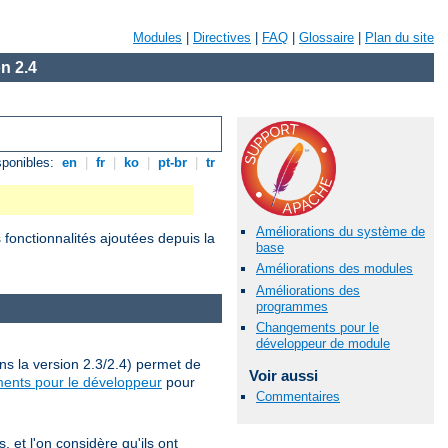
Modules
|
Directives
|
FAQ
|
Glossaire
|
Plan du site
n 2.4
sponibles:
en
|
fr
|
ko
|
pt-br
|
tr
Améliorations du système de
fonctionnalités ajoutées depuis la
base
Améliorations des modules
Améliorations des
programmes
Changements pour le
développeur de module
ns la version 2.3/2.4) permet de
Voir aussi
ents pour le développeur
pour
Commentaires
et l'on considère qu'ils ont