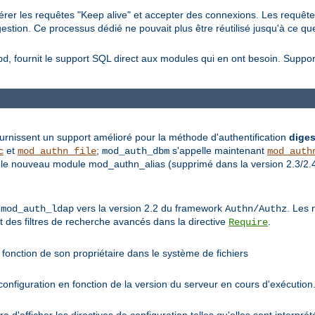
érer les requêtes "Keep alive" et accepter des connexions. Les requête
stion. Ce processus dédié ne pouvait plus être réutilisé jusqu'à ce que 
, fournit le support SQL direct aux modules qui en ont besoin. Supp
bd
rnissent un support amélioré pour la méthode d'authentification
diges
et
;
s'appelle maintenant
c
mod_authn_file
mod_auth_dbm
mod_auth
le nouveau module mod_authn_alias (supprimé dans la version 2.3/2.4) 
e
vers la version 2.2 du framework
. Les 
mod_auth_ldap
Authn/Authz
et des filtres de recherche avancés dans la directive
.
Require
fonction de son propriétaire dans le système de fichiers
nfiguration en fonction de la version du serveur en cours d'exécution