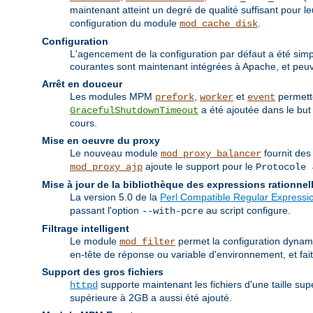
maintenant atteint un degré de qualité suffisant pour
configuration du module
.
mod_cache_disk
Configuration
L'agencement de la configuration par défaut a été simpli
courantes sont maintenant intégrées à Apache, et peuve
Arrêt en douceur
Les modules MPM
,
et
permette
prefork
worker
event
a été ajoutée dans le but 
GracefulShutdownTimeout
cours.
Mise en oeuvre du proxy
Le nouveau module
fournit des
mod_proxy_balancer
ajoute le support pour le
mod_proxy_ajp
Protocole 
Mise à jour de la bibliothèque des expressions rationnel
La version 5.0 de la
Perl Compatible Regular Expressio
passant l'option
au script configure.
--with-pcre
Filtrage intelligent
Le module
permet la configuration dynamiq
mod_filter
en-tête de réponse ou variable d'environnement, et fa
Support des gros fichiers
supporte maintenant les fichiers d'une taille su
httpd
supérieure à 2GB a aussi été ajouté.