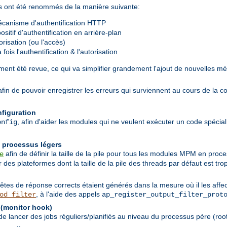
rés ont été renommés de la manière suivante:
canisme d'authentification HTTP
sitif d'authentification en arrière-plan
risation (ou l'accès)
ois l'authentification & l'autorisation
ent été revue, ce qui va simplifier grandement l'ajout de nouvelles mé
 afin de pouvoir enregistrer les erreurs qui surviennent au cours de la c
nfiguration
, afin d'aider les modules qui ne veulent exécuter un code spécial q
onfig
n processus légers
afin de définir la taille de la pile pour tous les modules MPM en pro
e
des plateformes dont la taille de la pile des threads par défaut est trop
têtes de réponse corrects étaient générés dans la mesure où il les affec
, à l'aide des appels
od_filter
ap_register_output_filter_prot
 (monitor hook)
 lancer des jobs réguliers/planifiés au niveau du processus père (root