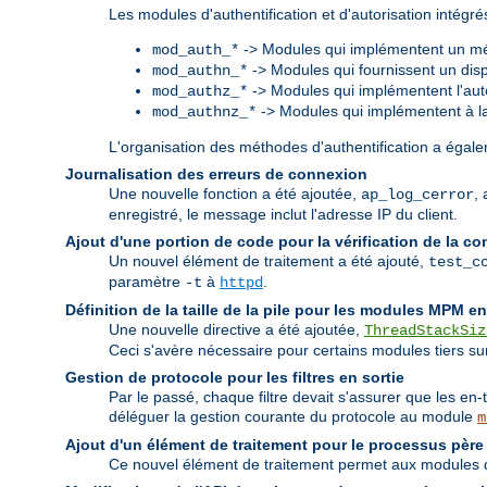
Les modules d'authentification et d'autorisation intég
-> Modules qui implémentent un mé
mod_auth_*
-> Modules qui fournissent un dispo
mod_authn_*
-> Modules qui implémentent l'auto
mod_authz_*
-> Modules qui implémentent à la f
mod_authnz_*
L'organisation des méthodes d'authentification a égalem
Journalisation des erreurs de connexion
Une nouvelle fonction a été ajoutée,
,
ap_log_cerror
enregistré, le message inclut l'adresse IP du client.
Ajout d'une portion de code pour la vérification de la co
Un nouvel élément de traitement a été ajouté,
test_c
paramètre
à
.
-t
httpd
Définition de la taille de la pile pour les modules MPM e
Une nouvelle directive a été ajoutée,
ThreadStackSiz
Ceci s'avère nécessaire pour certains modules tiers sur 
Gestion de protocole pour les filtres en sortie
Par le passé, chaque filtre devait s'assurer que les en-
déléguer la gestion courante du protocole au module
m
Ajout d'un élément de traitement pour le processus père
Ce nouvel élément de traitement permet aux modules de