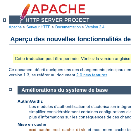
Apache
>
Serveur HTTP
>
Documentation
>
Version 2.4
Aperçu des nouvelles fonctionnalités d
Cette traduction peut être périmée. Vérifiez la version anglai
Ce document décrit quelques uns des changements principaux entre
version 1.3, se référer au document
2.0 new features
.
Améliorations du système de base
Authn/Authz
Les modules d'authentification et d'autorisation inté
simplifier considérablement certaines configurations d'a
plus d'informations sur les conséquences de ces chang
Mise en cache
,
, et mod_mem_cache (supp
mod_cache
mod_cache_disk