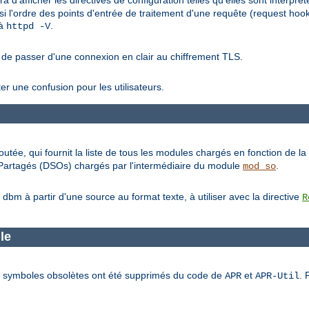
ra d'afficher les directives de configuration telles qu'elles sont interp
si l'ordre des points d'entrée de traitement d'une requête (request hoo
 à
.
httpd -V
 de passer d'une connexion en clair au chiffrement TLS.
ter une confusion pour les utilisateurs.
outée, qui fournit la liste de tous les modules chargés en fonction de la 
s Partagés (DSOs) chargés par l'intermédiaire du module
.
mod_so
m à partir d'une source au format texte, à utiliser avec la directive
R
le
 et symboles obsolètes ont été supprimés du code de
et
. 
APR
APR-Util