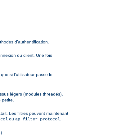
thodes d'authentification.
onnexion du client. Une fois
ue si l'utilisateur passe le
cessus légers (modules threadés).
 petite.
tait. Les filtres peuvent maintenant
ou
.
ocol
ap_filter_protocol
).