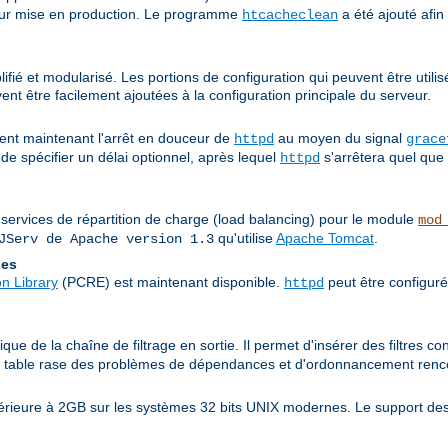
 leur mise en production. Le programme
a été ajouté afin
htcacheclean
fié et modularisé. Les portions de configuration qui peuvent être utilis
nt être facilement ajoutées à la configuration principale du serveur.
nt maintenant l'arrêt en douceur de
au moyen du signal
httpd
grace
de spécifier un délai optionnel, après lequel
s'arrêtera quel que 
httpd
 services de répartition de charge (load balancing) pour le module
mod
qu'utilise
Apache Tomcat
.
JServ de Apache version 1.3
les
n Library
(PCRE) est maintenant disponible.
peut être configuré
httpd
ue de la chaîne de filtrage en sortie. Il permet d'insérer des filtres co
it table rase des problèmes de dépendances et d'ordonnancement rencon
périeure à 2GB sur les systèmes 32 bits UNIX modernes. Le support des