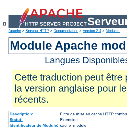
Serveu
Apache
>
Serveur HTTP
>
Documentation
>
Version 2.4
>
Modules
Module Apache mod
Langues Disponible
Cette traduction peut être 
la version anglaise pour 
récents.
Description:
Filtre de mise en cache HTTP confo
Statut:
Extension
Identificateur de Module:
cache_module