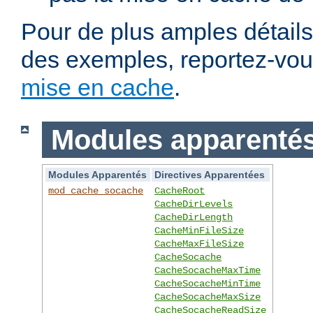
Pour de plus amples détails,
des exemples, reportez-vo
mise en cache
.
Modules apparentés 
Modules Apparentés
Directives Apparentées
mod_cache_socache
CacheRoot
CacheDirLevels
CacheDirLength
CacheMinFileSize
CacheMaxFileSize
CacheSocache
CacheSocacheMaxTime
CacheSocacheMinTime
CacheSocacheMaxSize
CacheSocacheReadSize