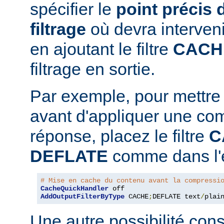
spécifier le
point précis 
filtrage
où devra interven
en ajoutant le filtre
CACH
filtrage en sortie.
Par exemple, pour mettre
avant d'appliquer une co
réponse, placez le filtre
C
DEFLATE
comme dans l'e
# Mise en cache du contenu avant la compressi
CacheQuickHandler
AddOutputFilterByType
 CACHE
;
DEFLATE text
/
plai
Une autre possibilité cons