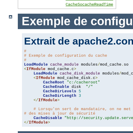
CacheSocacheReadTime
Exemple de configu
Extrait de apache2.con
#
# Exemple de configuration du cache
#
LoadModule
cache_module
 modules
/
mod_cache
.
<
IfModule
 mod_cache
.
c
>
LoadModule
cache_disk_module
 modules
/
mod_
<
IfModule
 mod_cache_disk
.
c
>
CacheRoot
"c:/cacheroot"
CacheEnable
 disk  
"/"
CacheDirLevels
5
CacheDirLength
3
</
IfModule
>
# Lorsqu'on sert de mandataire, on ne met
# des mises à jour de sécurité
CacheDisable
"http://security.update.serv
</
IfModule
>