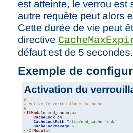
est atteinte, le verrou es
autre requête peut alors 
Cette durée de vie peut êt
directive
CacheMaxExpi
défaut est de 5 secondes.
Exemple de configur
Activation du verrouil
#
# Active le verrouillage du cache
#
<
IfModule
 mod_cache
.
c
>
CacheLock
 on

CacheLockPath
"/tmp/mod_cache-lock"
CacheLockMaxAge
5
</
IfModule
>