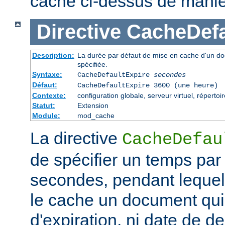
cache ci-dessus de maniè
Directive
CacheDefa
Description:
La durée par défaut de mise en cache d'un do
spécifiée.
Syntaxe:
CacheDefaultExpire
secondes
Défaut:
CacheDefaultExpire 3600 (une heure)
Contexte:
configuration globale, serveur virtuel, répertoi
Statut:
Extension
Module:
mod_cache
La directive
CacheDefau
de spécifier un temps par
secondes, pendant lequel
le cache un document qui
d'expiration, ni date de de