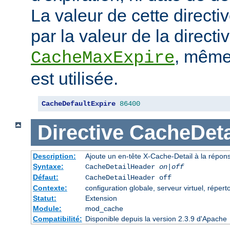
La valeur de cette directi
par la valeur de la directi
, même 
CacheMaxExpire
est utilisée.
CacheDefaultExpire
86400
Directive
CacheDeta
Description:
Ajoute un en-tête X-Cache-Detail à la répon
Syntaxe:
CacheDetailHeader
on|off
Défaut:
CacheDetailHeader off
Contexte:
configuration globale, serveur virtuel, répert
Statut:
Extension
Module:
mod_cache
Compatibilité:
Disponible depuis la version 2.3.9 d'Apache