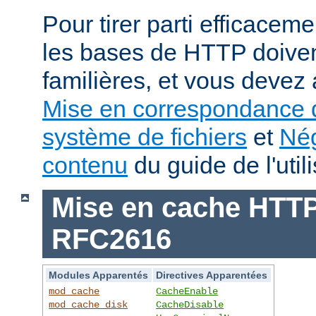
Pour tirer parti efficace
les bases de HTTP doiven
familières, et vous devez 
Mise en correspondance 
système de fichiers
et
Nég
contenu
du guide de l'utili
Mise en cache HTTP 
RFC2616
Modules Apparentés
Directives Apparentées
mod_cache
CacheEnable
mod_cache_disk
CacheDisable