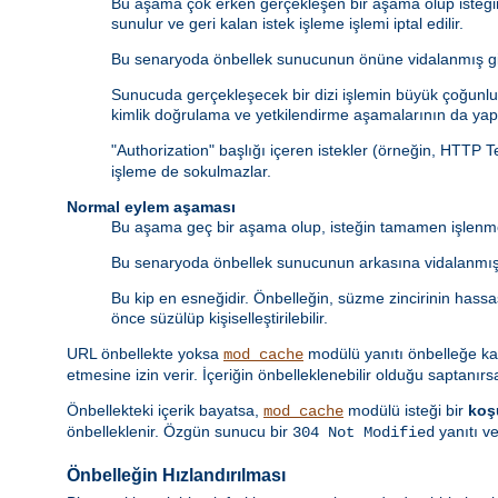
Bu aşama çok erken gerçekleşen bir aşama olup isteği
sunulur ve geri kalan istek işleme işlemi iptal edilir.
Bu senaryoda önbellek sunucunun önüne vidalanmış gib
Sunucuda gerçekleşecek bir dizi işlemin büyük çoğunluğ
kimlik doğrulama ve yetkilendirme aşamalarının da yapı
"Authorization" başlığı içeren istekler (örneğin, HTTP 
işleme de sokulmazlar.
Normal eylem aşaması
Bu aşama geç bir aşama olup, isteğin tamamen işlenme
Bu senaryoda önbellek sunucunun arkasına vidalanmış 
Bu kip en esneğidir. Önbelleğin, süzme zincirinin hass
önce süzülüp kişiselleştirilebilir.
URL önbellekte yoksa
modülü yanıtı önbelleğe k
mod_cache
etmesine izin verir. İçeriğin önbelleklenebilir olduğu saptanırs
Önbellekteki içerik bayatsa,
modülü isteği bir
koş
mod_cache
önbelleklenir. Özgün sunucu bir
yanıtı ve
304 Not Modified
Önbelleğin Hızlandırılması