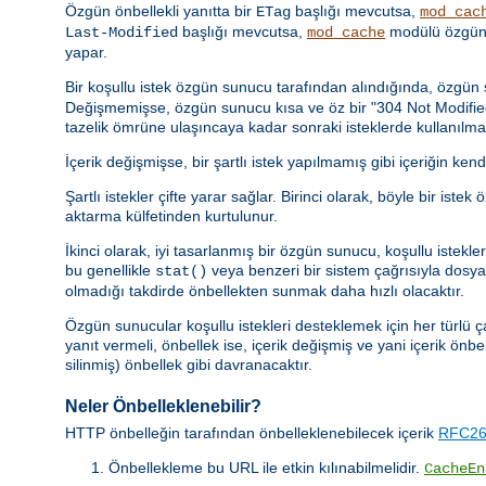
Özgün önbellekli yanıtta bir
başlığı mevcutsa,
ETag
mod_cac
başlığı mevcutsa,
modülü özgün 
Last-Modified
mod_cache
yapar.
Bir koşullu istek özgün sunucu tarafından alındığında, özgü
Değişmemişse, özgün sunucu kısa ve öz bir "304 Not Modified" y
tazelik ömrüne ulaşıncaya kadar sonraki isteklerde kullanılmal
İçerik değişmişse, bir şartlı istek yapılmamış gibi içeriğin kend
Şartlı istekler çifte yarar sağlar. Birinci olarak, böyle bir 
aktarma külfetinden kurtulunur.
İkinci olarak, iyi tasarlanmış bir özgün sunucu, koşullu istek
bu genellikle
veya benzeri bir sistem çağrısıyla dosya b
stat()
olmadığı takdirde önbellekten sunmak daha hızlı olacaktır.
Özgün sunucular koşullu istekleri desteklemek için her türlü ç
yanıt vermeli, önbellek ise, içerik değişmiş ve yani içerik önbe
silinmiş) önbellek gibi davranacaktır.
Neler Önbelleklenebilir?
HTTP önbelleğin tarafından önbelleklenebilecek içerik
RFC261
Önbellekleme bu URL ile etkin kılınabilmelidir.
CacheEn