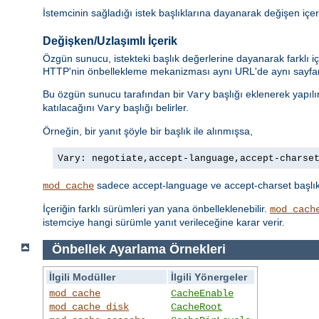
İstemcinin sağladığı istek başlıklarına dayanarak değişen içer
Değişken/Uzlaşımlı İçerik
Özgün sunucu, istekteki başlık değerlerine dayanarak farklı iç
HTTP'nin önbellekleme mekanizması aynı URL'de aynı sayfanı
Bu özgün sunucu tarafından bir
başlığı eklenerek yapılı
Vary
katılacağını
başlığı belirler.
Vary
Örneğin, bir yanıt şöyle bir başlık ile alınmışsa,
Vary: negotiate,accept-language,accept-charse
sadece accept-language ve accept-charset başlıklar
mod_cache
İçeriğin farklı sürümleri yan yana önbelleklenebilir.
mod_cach
istemciye hangi sürümle yanıt verileceğine karar verir.
Önbellek Ayarlama Örnekleri
İlgili Modüller
İlgili Yönergeler
mod_cache
CacheEnable
mod_cache_disk
CacheRoot