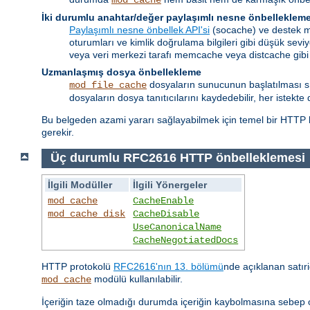
İki durumlu anahtar/değer paylaşımlı nesne önbelleklem
Paylaşımlı nesne önbellek API'si
(socache) ve destek mo
oturumları ve kimlik doğrulama bilgileri gibi düşük seviy
veya veri merkezi tarafı memcache veya distcache gibi
Uzmanlaşmış dosya önbellekleme
dosyaların sunucunun başlatılması sıra
mod_file_cache
dosyaların dosya tanıtıcılarını kaydedebilir, her istekte 
Bu belgeden azami yararı sağlayabilmek için temel bir HTTP b
gerekir.
Üç durumlu RFC2616 HTTP önbelleklemesi
İlgili Modüller
İlgili Yönergeler
mod_cache
CacheEnable
mod_cache_disk
CacheDisable
UseCanonicalName
CacheNegotiatedDocs
HTTP protokolü
RFC2616'nın 13. bölümü
nde açıklanan satıri
modülü kullanılabilir.
mod_cache
İçeriğin taze olmadığı durumda içeriğin kaybolmasına sebep o