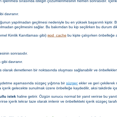
n işlenmesi sırasında isteğin çözümlenmesinin hemen sonrasıdır. İçer
i davranır.
unun yapılmadan geçilmesi nedeniyle bu en yüksek başarımlı kiptir. Bu
lmadan geçilmesini sağlar. Bu bakımdan bu kip seçilirken bu durum dik
Temel Kimlik Kanıtlaması gibi)
bu kipte çalışırken önbelleğe a
mod_cache
sinin sonrasıdır.
gibi davranır.
as olarak denetlenen bir noktasında oluşması sağlanabilir ve önbellekl
aydetme aşamasında süzgeç yığıtına bir
süzgeç
ekler ve geri çekilerek
a içerik gelecekte sunulmak üzere önbelleğe kaydedilir, aksi takdirde içer
ullu istek
haline getirir. Özgün sunucu normal bir yanıt verirse bu yanıt
rirse içerik tekrar taze olarak imlenir ve önbellekteki içerik süzgeç ta