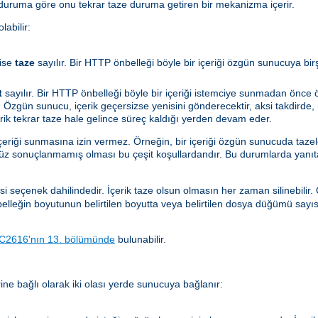
 duruma göre onu tekrar taze duruma getiren bir mekanizma içerir.
abilir:
ise
taze
sayılır. Bir HTTP önbelleği böyle bir içeriği özgün sunucuya bi
t
sayılır. Bir HTTP önbelleği böyle bir içeriği istemciye sunmadan önc
 Özgün sunucu, içerik geçersizse yenisini gönderecektir, aksi takdirde, (
çerik tekrar taze hale gelince süreç kaldığı yerden devam eder.
içeriği sunmasına izin vermez. Örneğin, bir içeriği özgün sunucuda taze
nüz sonuçlanmamış olması bu çeşit koşullardandır. Bu durumlarda yanıt
si seçenek dahilindedir. İçerik taze olsun olmasın her zaman silinebilir
önbelleğin boyutunun belirtilen boyutta veya belirtilen dosya düğümü sayı
C2616'nın 13. bölümünde
bulunabilir.
ne bağlı olarak iki olası yerde sunucuya bağlanır: