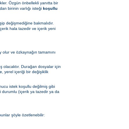
kler. Özgün önbellekli yanıtta bir
dan birinin varlığı isteği
koşullu
şip değişmediğine bakmalıdır.
rik hala tazedir ve içerik yeni
olay olur ve özkaynağın tamamını
ış olacaktır. Durağan dosyalar için
yerel içeriği bir değişiklik
ucu istek koşullu değilmiş gibi
ki durumlu (içerik ya tazedir ya da
nlar şöyle özetlenebilir: