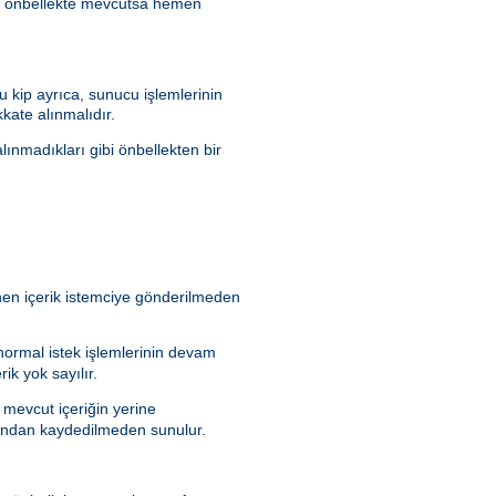
ik önbellekte mevcutsa hemen
 kip ayrıca, sunucu işlemlerinin
kate alınmalıdır.
lınmadıkları gibi önbellekten bir
enen içerik istemciye gönderilmeden
 normal istek işlemlerinin devam
ik yok sayılır.
 mevcut içeriğin yerine
rafından kaydedilmeden sunulur.