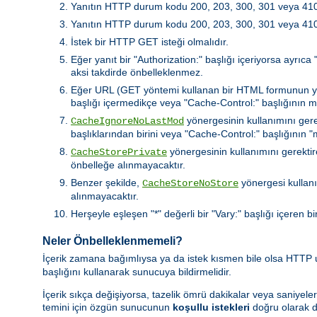
Yanıtın HTTP durum kodu 200, 203, 300, 301 veya 410 
Yanıtın HTTP durum kodu 200, 203, 300, 301 veya 410 de
İstek bir HTTP GET isteği olmalıdır.
Eğer yanıt bir "Authorization:" başlığı içeriyorsa ayrıc
aksi takdirde önbelleklenmez.
Eğer URL (GET yöntemi kullanan bir HTML formunun yaptı
başlığı içermedikçe veya "Cache-Control:" başlığının 
yönergesinin kullanımını gere
CacheIgnoreNoLastMod
başlıklarından birini veya "Cache-Control:" başlığının
yönergesinin kullanımını gerektire
CacheStorePrivate
önbelleğe alınmayacaktır.
Benzer şekilde,
yönergesi kullanı
CacheStoreNoStore
alınmayacaktır.
Herşeyle eşleşen "*" değerli bir "Vary:" başlığı içeren bi
Neler Önbelleklenmemeli?
İçerik zamana bağımlıysa ya da istek kısmen bile olsa HTTP
başlığını kullanarak sunucuya bildirmelidir.
İçerik sıkça değişiyorsa, tazelik ömrü dakikalar veya saniyeler
temini için özgün sunucunun
koşullu istekleri
doğru olarak d