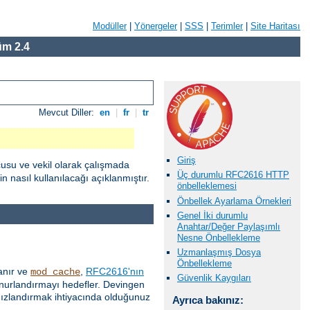
Modüller
|
Yönergeler
|
SSS
|
Terimler
|
Site Haritası
m 2.4
Mevcut Diller:
en
|
fr
|
tr
Giriş
cusu ve vekil olarak çalışmada
Üç durumlu RFC2616 HTTP
 nasıl kullanılacağı açıklanmıştır.
önbelleklemesi
Önbellek Ayarlama Örnekleri
Genel İki durumlu
Anahtar/Değer Paylaşımlı
Nesne Önbellekleme
Uzmanlaşmış Dosya
Önbellekleme
anır ve
,
RFC2616'nın
mod_cache
Güvenlik Kaygıları
 onurlandırmayı hedefler. Devingen
 hızlandırmak ihtiyacında olduğunuz
Ayrıca bakınız: