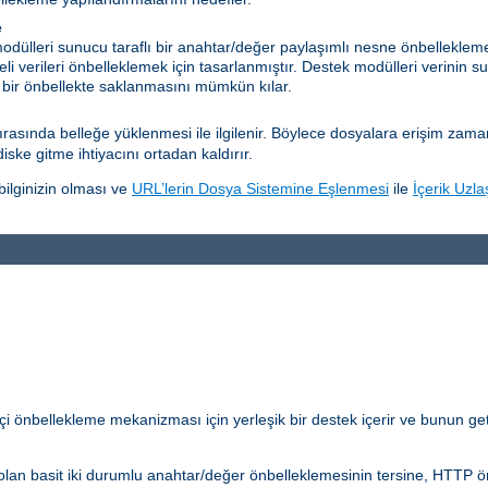
e
dülleri sunucu taraflı bir anahtar/değer paylaşımlı nesne önbelleklem
eli verileri önbelleklemek için tasarlanmıştır. Destek modülleri verinin su
 bir önbellekte saklanmasını mümkün kılar.
sında belleğe yüklenmesi ile ilgilenir. Böylece dosyalara erişim zamanını
diske gitme ihtiyacını ortadan kaldırır.
ilginizin olması ve
URL’lerin Dosya Sistemine Eşlenmesi
ile
İçerik Uzla
çi önbellekleme mekanizması için yerleşik bir destek içerir ve bunun get
lan basit iki durumlu anahtar/değer önbelleklemesinin tersine, HTTP önb