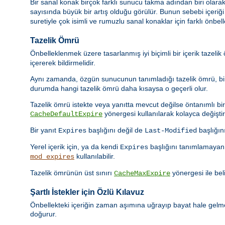
Bir sanal konak birçok farklı sunucu takma adından biri olarak
sayısında büyük bir artış olduğu görülür. Bunun sebebi içeriğ
suretiyle çok isimli ve rumuzlu sanal konaklar için farklı önbel
Tazelik Ömrü
Önbelleklenmek üzere tasarlanmış iyi biçimli bir içerik tazeli
içererek bildirmelidir.
Aynı zamanda, özgün sunucunun tanımladığı tazelik ömrü, bir 
durumda hangi tazelik ömrü daha kısaysa o geçerli olur.
Tazelik ömrü istekte veya yanıtta mevcut değilse öntanımlı bir t
yönergesi kullanılarak kolayca değiştiril
CacheDefaultExpire
Bir yanıt
başlığını değil de
başlığın
Expires
Last-Modified
Yerel içerik için, ya da kendi
başlığını tanımlamayan 
Expires
kullanılabilir.
mod_expires
Tazelik ömrünün üst sınırı
yönergesi ile beli
CacheMaxExpire
Şartlı İstekler için Özlü Kılavuz
Önbellekteki içeriğin zaman aşımına uğrayıp bayat hale gelmes
doğurur.