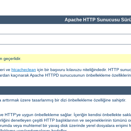
Apache HTTP Sunucusu Sürü
m geçerlidir.
eri ve
htcacheclean
için bir başvuru kılavuzu niteliğindedir. HTTP sunu
alardan kaçınarak Apache HTTPD sunucusunun önbellekleme özelliklerinin
rttırmak üzere tasarlanmış bir dizi önbellekleme özelliğine sahiptir.
 ve HTTP'ye uygun önbellekleme sağlar. İçeriğin kendisi önbellekte sakl
ilirliğini denetleyen çeşitli HTTP başlıklarının ve seçeneklerinin tümünü
niz durumda veya muhtemel bir yavaş disk üzerinde yerel dosyalara erişimi
ekleme yapılandırmalarını hedefler.