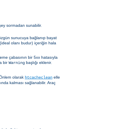
rşey sormadan sunabilir.
e özgün sunucuya bağlanıp bayat
ideal olanı budur) içeriğin hala
leme çabasının bir 5xx hatasıyla
a bir
başlığı eklenir.
Warning
. Önlem olarak
elle
htcacheclean
sında kalması sağlanabilir. Araç