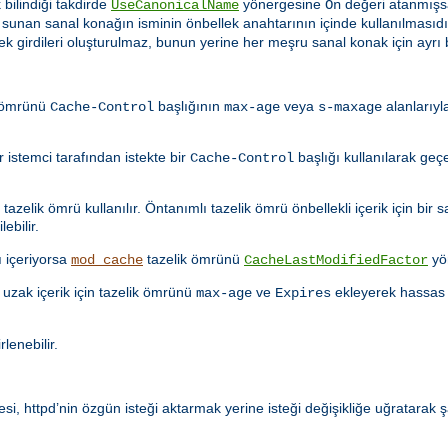
 bilindiği takdirde
yönergesine
değeri atanmışs
UseCanonicalName
On
i sunan sanal konağın isminin önbellek anahtarının içinde kullanılması
lek girdileri oluşturulmaz, bunun yerine her meşru sanal konak için ayrı b
k ömrünü
başlığının
veya
alanlarıyl
Cache-Control
max-age
s-maxage
istemci tarafından istekte bir
başlığı kullanılarak geçe
Cache-Control
azelik ömrü kullanılır. Öntanımlı tazelik ömrü önbellekli içerik için bir s
ebilir.
ı içeriyorsa
tazelik ömrünü
yö
mod_cache
CacheLastModifiedFactor
uzak içerik için tazelik ömrünü
ve
ekleyerek hassas 
max-age
Expires
rlenebilir.
i, httpd’nin özgün isteği aktarmak yerine isteği değişikliğe uğratarak ş