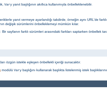
ik,
yanıt başlığının akıllıca kullanımıyla önbelleklenebilir.
Vary
eriklerle yanıt vermeye ayarlandığı takdirde, örneğin aynı URL'de farklı 
n değişik sürümlerini önbelleklemeyi mümkün kılar.
r. Bir sayfanın farklı sürümleri arasındaki farkları saptarken önbellek t
t
ı özgün istekle eşleşen önbellekli içeriği sunacaktır.
modülü
başlığını kullanarak başlıkta listelenmiş istek başlıkları
e
Vary