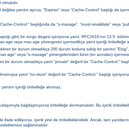
olmalıdır.
ğilse yanıtın ayrıca, "Expires" veya "Cache-Control" başlığı da içerm
a "Cache-Control:" başlığında da "s-maxage", "must-revalidate" veya "publi
ğı gibi) bir sorgu dizgesi içeriyorsa yanıt, RFC2616’nın 13.9. bölümün
max-age veya max-age yönergesini içermedikçe yanıt içeriği önbelleğe a
ktiren bir durum olmadıkça 200 durum koduna sahip bir yanıtın "Etag",
 "max-age" veya "s-maxage" yönergelerinden birini (en azından) içermesi
n bir durum olmadıkça yanıt "private" değerli bir "Cache-Control:" başlığı
lmamışsa yanıt "no-store" değerli bir "Cache-Control:" başlığı içeriyorsa
r yanıtın içeriği önbelleğe alınmaz.
 uzlaşımıyla bağdaşmıyorsa önbelleğe alınmamalıdır. Bu içerik önbell
le ifade ediliyorsa, içerik yine de önbelleklenebilir. Ancak, tam yanıtlar
esteklemesi sağlanmalıdır.