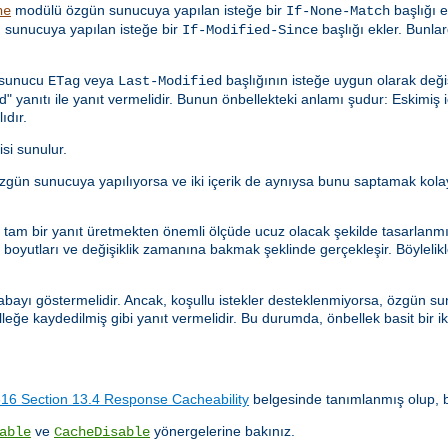
modülü özgün sunucuya yapılan isteğe bir
başlığı e
he
If-None-Match
sunucuya yapılan isteğe bir
başlığı ekler. Bunlar
If-Modified-Since
n sunucu
veya
başlığının isteğe uygun olarak deği
ETag
Last-Modified
anıtı ile yanıt vermelidir. Bunun önbellekteki anlamı şudur: Eskimiş içe
ıdır.
isi sunulur.
istek özgün sunucuya yapılıyorsa ve iki içerik de aynıysa bunu saptamak k
ler tam bir yanıt üretmekten önemli ölçüde ucuz olacak şekilde tasarlanm
oyutları ve değişiklik zamanına bakmak şeklinde gerçekleşir. Böylelikle, 
abayı göstermelidir. Ancak, koşullu istekler desteklenmiyorsa, özgün sun
lleğe kaydedilmiş gibi yanıt vermelidir. Bu durumda, önbellek basit bir i
6 Section 13.4 Response Cacheability
belgesinde tanımlanmış olup, bu
ve
yönergelerine bakınız.
able
CacheDisable