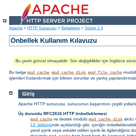
Apache
>
HTTP Sunucusu
>
Belgeleme
>
Sürüm 2.4
Önbellek Kullanım Kılavuzu
Bu çeviri güncel olmayabilir. Son değişiklikler için İngilizce sürü
Bu belge
,
,
modüll
mod_cache
mod_cache_disk
mod_file_cache
işlemleri hızlandırmak için bilinen sorunlar ve yanlış yapılandırm
Giriş
Apache HTTP sunucusu, sunucunun başarımını çeşitli yollarla a
Üç durumlu RFC2616 HTTP önbelleklemesi
ve destek modülü
akılcı
mod_cache
mod_cache_disk
13. bölümü
nde açıklandığı gibi, içeriğin önbellekleneb
yerel içerik veya vekalet edilen içerik ile ilgilendiği
durumda
hem basit hem de karmaşık önbell
mod_cache