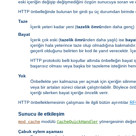
eski içeriğin değişip değişmediğini özgün sunucuya soran ve
HTTP önbelleğinde bulunan bir girdi şu üç durumdan birinde ol
Taze
İçerik yeteri kadar yeni (
tazelik ömrü
nden daha genç) 
Bayat
İçerik çok eski (
tazelik ömrü
nden daha yaşlı) ise
baya
içeriğin hala yeterince taze olup olmadığına bakmalıdır.
geçerli olduğunu belirten bir kod ile yanıt verecektir. İ
HTTP protokolü belli koşullar altında önbelleğin bayat 
başarısız olması veya başka bir tazeleme isteğinin he
Yok
Önbellekte yer kalmazsa yer açmak için içeriğin silinme
veya bir artalan süreci olarak çalıştırılabilir. Böylece 
içeriği silerken bayat içeriğe öncelik verir.
HTTP önbelleklemesinin çalışması ile ilgili bütün ayrıntılar
RF
Sunucu ile etkileşim
modülü
yönergesinin değeri
mod_cache
CacheQuickHandler
Çabuk eylem aşaması