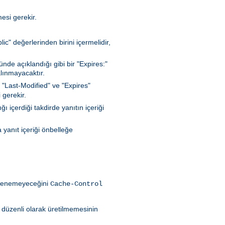
esi gerekir.
c" değerlerinden birini içermelidir,
de açıklandığı gibi bir "Expires:"
lınmayacaktır.
 "Last-Modified" ve "Expires"
 gerekir.
 içerdiği takdirde yanıtın içeriği
 yanıt içeriği önbelleğe
eklenemeyeceğini
Cache-Control
ın düzenli olarak üretilmemesinin