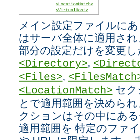
<LocationMatch>
<VirtualHost>
メイン設定ファイルにあ
はサーバ全体に適用され
部分の設定だけを変更し
,
<Directory>
<Direct
,
<Files>
<FilesMatch
セク
<LocationMatch>
とで適用範囲を決められ
クションはその中にある
適用範囲を 特定のファ