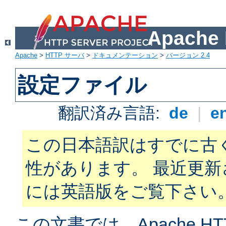
Apach
Apache
>
HTTP サーバ
>
ドキュメンテーション
>
バージョン 2.4
設定ファイル
翻訳済み言語:
de
|
e
この日本語訳はすでに古
性があります。 最近更
には英語版をご覧下さい
この文書では、Apache H