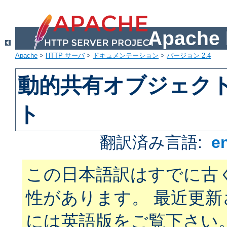
Apach
Apache
>
HTTP サーバ
>
ドキュメンテーション
>
バージョン 2.4
動的共有オブジェクト 
ト
翻訳済み言語:
e
この日本語訳はすでに古
性があります。 最近更
には英語版をご覧下さい