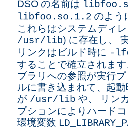
DSO の名前は
libfoo.
のよう
libfoo.so.1.2
これらはシステムディレク
) に存在し、
/usr/lib
リンクはビルド時に
-lf
することで確立されます
ブラリへの参照が実行プ
ルに書き込まれて、起動時に
が
や、 リン
/usr/lib
プションによりハードコ
環境変数
LD_LIBRARY_P