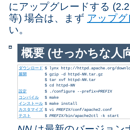
にアップグレードする (2.2.50
等) 場合は、まず
アップグ
い。
概要 (せっかちな人向
ダウンロード
$ lynx http://httpd.apache.org/downl
展開
$ gzip -d httpd-
NN
.tar.gz
$ tar xvf httpd-
NN
.tar
$ cd httpd-
NN
設定
$ ./configure --prefix=
PREFIX
コンパイル
$ make
インストール
$ make install
カスタマイズ
$ vi
PREFIX
/conf/apache2.conf
テスト
$
PREFIX
/bin/apache2ctl -k start
NN
は最新のバージョン