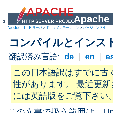
Apach
Apache
>
HTTP サーバ
>
ドキュメンテーション
>
バージョン 2.4
コンパイルとインス
翻訳済み言語:
de
|
en
|
e
この日本語訳はすでに古
性があります。 最近更
には英語版をご覧下さい
この文書で扱う範囲は、Unix