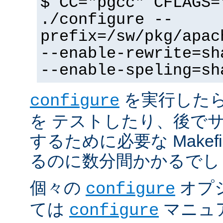
$ CC="pgcc" CFLAGS=
./configure --
prefix=/sw/pkg/apac
--enable-rewrite=sh
--enable-speling=sh
を実行した
configure
を テストしたり、後で
するために必要な Makef
るのに数分間かかるでし
個々の
オプ
configure
ては
マニュ
configure