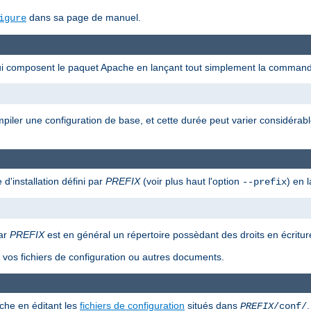
dans sa page de manuel.
igure
qui composent le paquet Apache en lançant tout simplement la command
ompiler une configuration de base, et cette durée peut varier considérab
 d'installation défini par
PREFIX
(voir plus haut l'option
) en 
--prefix
car
PREFIX
est en général un répertoire possèdant des droits en écriture
as vos fichiers de configuration ou autres documents.
che en éditant les
fichiers de configuration
situés dans
.
PREFIX
/conf/