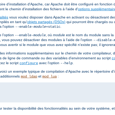
ire d'installation d'Apache, car Apache doit être configuré en fonction
t le chemin d'installation des fichiers à l'aide d'
options supplémentair
alités
vous voulez disposer dans Apache en activant ou désactivant d
pilés en tant qu'
objets partagés (DSOs)
qui pourront être chargés ou 
a l'option
.
--enable-
module
=static
 l'option
, où
module
est le nom du module sans la
--enable-
module
e, vous pouvez désactiver des modules à l'aide de l'option
--disable-
us avertir si le module que vous avez spécifié n'existe pas; il ignorera
es informations supplémentaires sur le chemin de votre compilateur, d
ions de ligne de commande ou des variables d'environnement au script
c
cez le script
avec l'option
.
configure
--help
, voici un exemple typique de compilation d'Apache avec le répertoire d'i
 additionnels
et
:
mod_ldap
mod_lua
r tester la disponibilité des fonctionnalités au sein de votre système, et