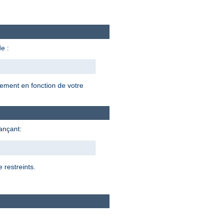
e :
lement en fonction de votre
lançant:
 restreints.