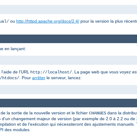
ou
http://httpd.apache.org/docs/2.4/
pour la version la plus récent
ual/
e en lançant:
 l'aide de l'URL
. La page web que vous voyez est 
http://localhost/
. Pour
arrêter
le serveur, lancez:
/htdocs/
e la sortie de la nouvelle version et le fichier
dans la distribu
CHANGES
Lors d'un changement majeur de version (par exemple de 2.0 à 2.2 ou de 2
ompilation et de l'exécution qui nécessiteront des ajustements manuels.
API des modules.