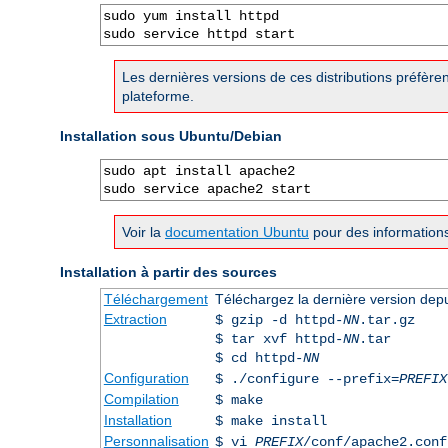
sudo yum install httpd

sudo service httpd start
Les dernières versions de ces distributions préfère
plateforme.
Installation sous Ubuntu/Debian
sudo apt install apache2

sudo service apache2 start
Voir la
documentation Ubuntu
pour des informations
Installation à partir des sources
Téléchargement
Téléchargez la dernière version dep
Extraction
$ gzip -d httpd-
NN
.tar.gz
$ tar xvf httpd-
NN
.tar
$ cd httpd-
NN
Configuration
$ ./configure --prefix=
PREFIX
Compilation
$ make
Installation
$ make install
Personnalisation
$ vi
PREFIX
/conf/apache2.conf