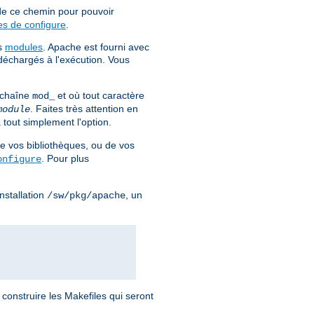
 de ce chemin pour pouvoir
es de configure
.
es
modules
. Apache est fourni avec
déchargés à l'exécution. Vous
 chaîne
et où tout caractère
mod_
. Faites très attention en
module
 tout simplement l'option.
e vos bibliothèques, ou de vos
. Pour plus
onfigure
nstallation
, un
/sw/pkg/apache
 construire les Makefiles qui seront