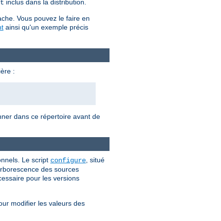
inclus dans la distribution.
t
ache. Vous pouvez le faire en
t
ainsi qu'un exemple précis
ère :
onner dans ce répertoire avant de
nnels. Le script
, situé
configure
l'arborescence des sources
cessaire pour les versions
our modifier les valeurs des