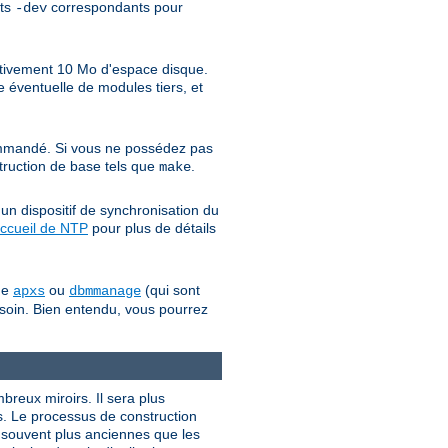
ets
correspondants pour
-dev
ativement 10 Mo d'espace disque.
 éventuelle de modules tiers, et
mandé. Si vous ne possédez pas
struction de base tels que
.
make
un dispositif de synchronisation du
ccueil de NTP
pour plus de détails
mme
ou
(qui sont
apxs
dbmmanage
besoin. Bien entendu, vous pourrez
ombreux miroirs. Il sera plus
s. Le processus de construction
t souvent plus anciennes que les