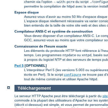
chemin via l'option
du script
--with-pcre
./configu
permettre la compilation de httpd avec la version insta
Espace disque
Assurez-vous d'avoir au moins 50 Mo d'espace disque d
L'espace disque réellement nécessaire va varier consid
bien entendu de la taille de votre site web et des site
Compilateur ANSI-C et système de construction
Vous devez disposer d'un compilateur ANSI-C. Le com
GCC, assurez-vous au moins que votre compilateur soi
Connaissance de l'heure exacte
Les éléments du protocole HTTP font référence à l'heur
temps. Les programmes
ou
, basés sur
ntpdate
xntpd
à propos du logiciel NTP et des serveurs de temps publ
Perl 5
[OPTIONNEL]
L'interpréteur Perl 5 (les versions 5.003 ou supérieur
écrits en Perl). Si le script
ne trouve pas d'i
configure
tout de même construire et utiliser Apache httpd.
Téléchargement
Le serveur HTTP Apache peut être téléchargé à partir du
sit
commode à la plupart des utilisateurs d'Apache sur les systè
(décrit ci-dessous) est simple, et vous permet de personnalis