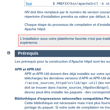
Test
$
PREFIX
/bin/apache2ctl -k st
NN
doit être remplacé par le numéro de version couran
répertoire d'installation prendra sa valeur par défaut, 
Chaque étape du processus de compilation et d'installat
Apache httpd.
L'installation sous votre plateforme favorite n'est pas trai
expérience.
Prérequis
Les prérequis pour la construction d'Apache httpd sont les su
APR et APR-Util
APR et APR-Util doivent être déjà installés sur votre sy
téléchargez les dernières versions d'APR et APR-Util 
(les nom
/racine_sources_httpd/srclib/apr-util
doit se trouver dans /racine_sources_httpd/srclib/apr/), e
devrez peut-être installer les paquets
correspondan
-dev
Bibliothèque d'expressions rationnelles compatibles Per
Cette bibliothèque est nécessaire mais n'est plus fourn
portage du paquet. Si votre suite de compilation ne tr