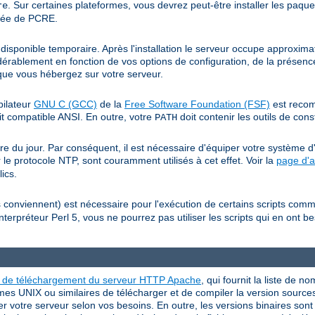
. Sur certaines plateformes, vous devrez peut-être installer les paqu
re
llée de PCRE.
isponible temporaire. Après l'installation le serveur occupe approxim
érablement en fonction de vos options de configuration, de la présence
s que vous hébergez sur votre serveur.
pilateur
GNU C (GCC)
de la
Free Software Foundation (FSF)
est recom
t compatible ANSI. En outre, votre
doit contenir les outils de con
PATH
e du jour. Par conséquent, il est nécessaire d'équiper votre système d'
 le protocole NTP, sont couramment utilisés à cet effet. Voir la
page d'a
ics.
es conviennent) est nécessaire pour l'exécution de certains scripts co
nterpréteur Perl 5, vous ne pourrez pas utiliser les scripts qui en ont 
e de téléchargement du serveur HTTP Apache
, qui fournit la liste de n
mes UNIX ou similaires de télécharger et de compiler la version source
er votre serveur selon vos besoins. En outre, les versions binaires son