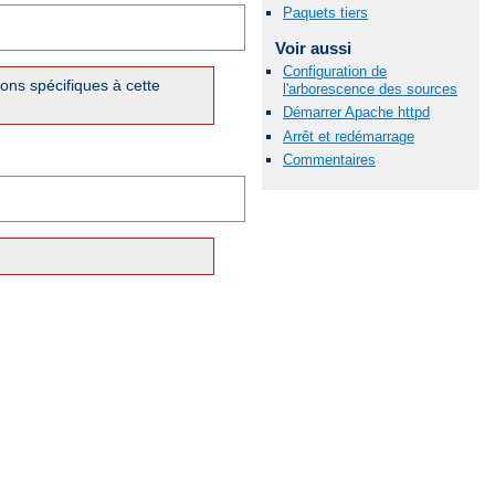
Paquets tiers
Voir aussi
Configuration de
ons spécifiques à cette
l'arborescence des sources
Démarrer Apache httpd
Arrêt et redémarrage
Commentaires