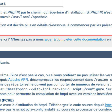
art
t, et
PREFIX
par le chemin du répertoire d'installation. Si
PREFIX
n'est
à savoir
.
/usr/local/apache2
ion est décrite plus en détails ci-dessous, à commencer par les prérequ
tée ici ? N'hésitez pas à nous
aider à compléter cette documentation
en n
ivants:
stème. Si ce n'est pas le cas, ou si vous préférez ne pas utiliser les ver
depuis
Apache APR
, décompressez-les respectivement dans
/racine_s
s des répertoires ne doivent pas comporter de numéros de versions ; 
t utilisez l'option
du script
. Sur
--with-included-apr
./configure
ts pour permettre la compilation de httpd avec les versions installées
l (PCRE)
ie avec la distribution de httpd. Téléchargez le code source depuis
http
ouve pas le script pcre-config installé au cours du processus de constr