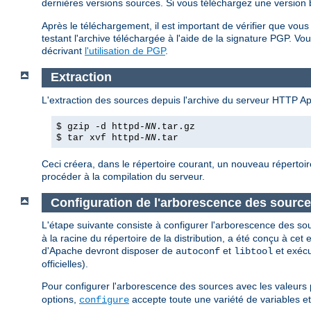
dernières versions sources. Si vous téléchargez une version bi
Après le téléchargement, il est important de vérifier que vo
testant l'archive téléchargée à l'aide de la signature PGP. Vou
décrivant
l'utilisation de PGP
.
Extraction
L'extraction des sources depuis l'archive du serveur HTTP A
$ gzip -d httpd-
NN
.tar.gz
$ tar xvf httpd-
NN
.tar
Ceci créera, dans le répertoire courant, un nouveau répertoir
procéder à la compilation du serveur.
Configuration de l'arborescence des sourc
L'étape suivante consiste à configurer l'arborescence des so
à la racine du répertoire de la distribution, a été conçu à ce
d'Apache devront disposer de
et
et exéc
autoconf
libtool
officielles).
Pour configurer l'arborescence des sources avec les valeurs 
options,
accepte toute une variété de variables e
configure