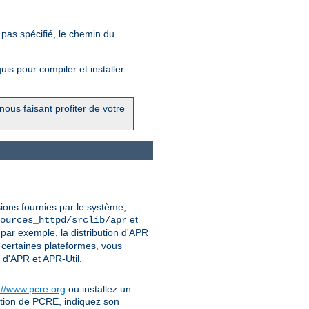
 pas spécifié, le chemin du
is pour compiler et installer
ous faisant profiter de votre
sions fournies par le système,
et
ources_httpd/srclib/apr
par exemple, la distribution d'APR
 certaines plateformes, vous
 d'APR et APR-Util.
://www.pcre.org
ou installez un
uction de PCRE, indiquez son