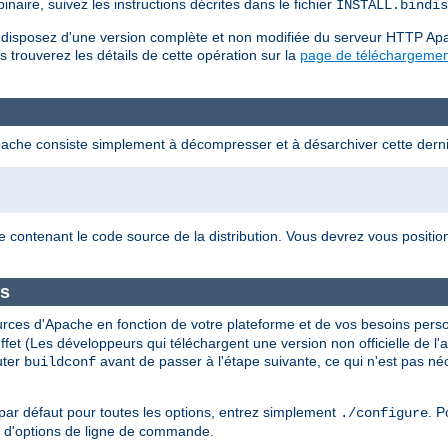
naire, suivez les instructions décrites dans le fichier
INSTALL.bindis
us disposez d'une version complète et non modifiée du serveur HTTP Ap
s trouverez les détails de cette opération sur la
page de téléchargemen
pache consiste simplement à décompresser et à désarchiver cette derni
e contenant le code source de la distribution. Vous devrez vous positi
es
urces d'Apache en fonction de votre plateforme et de vos besoins perso
t effet (Les développeurs qui téléchargent une version non officielle de 
uter
avant de passer à l'étape suivante, ce qui n'est pas né
buildconf
par défaut pour toutes les options, entrez simplement
. P
./configure
t d'options de ligne de commande.