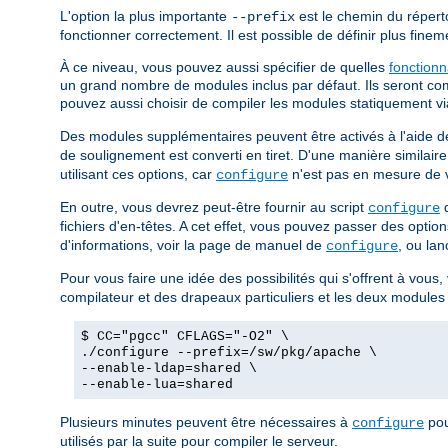
L'option la plus importante
est le chemin du réperto
--prefix
fonctionner correctement. Il est possible de définir plus finemen
À ce niveau, vous pouvez aussi spécifier de quelles
fonctionn
un grand nombre de modules inclus par défaut. Ils seront com
pouvez aussi choisir de compiler les modules statiquement vi
Des modules supplémentaires peuvent être activés à l'aide de
de soulignement est converti en tiret. D'une manière similair
utilisant ces options, car
n'est pas en mesure de vo
configure
En outre, vous devrez peut-être fournir au script
d
configure
fichiers d'en-têtes. A cet effet, vous pouvez passer des opt
d'informations, voir la page de manuel de
, ou lan
configure
Pour vous faire une idée des possibilités qui s'offrent à vous
compilateur et des drapeaux particuliers et les deux modules
$ CC="pgcc" CFLAGS="-O2" \
./configure --prefix=/sw/pkg/apache \
--enable-ldap=shared \
--enable-lua=shared
Plusieurs minutes peuvent être nécessaires à
pou
configure
utilisés par la suite pour compiler le serveur.