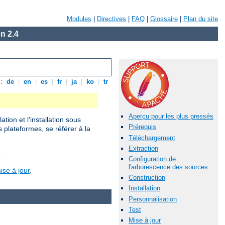
Modules
|
Directives
|
FAQ
|
Glossaire
|
Plan du site
n 2.4
s:
de
|
en
|
es
|
fr
|
ja
|
ko
|
tr
Aperçu pour les plus pressés
ion et l'installation sous
Prérequis
s plateformes, se référer à la
Téléchargement
Extraction
 .
Configuration de
l'arborescence des sources
ise à jour
.
Construction
Installation
Personnalisation
Test
Mise à jour