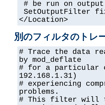
# be run on output
SetOutputFilter fi
</Location>
別のフィルタのトレ
# Trace the data re
by mod_deflate
# for a particular 
192.168.1.31)
# experiencing comp
problems.
# This filter will 