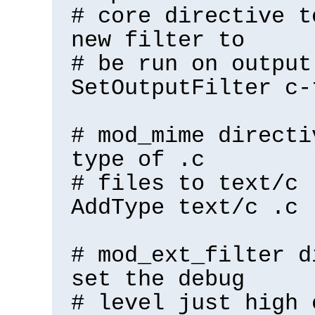
# core directive t
new filter to
# be run on output
SetOutputFilter c-
# mod_mime directi
type of .c
# files to text/c
AddType text/c .c
# mod_ext_filter d
set the debug
# level just high 