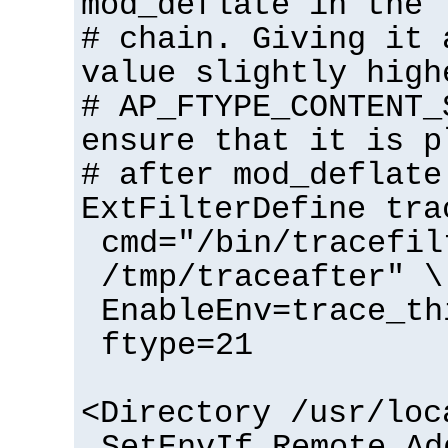
mod_deflate in the 
# chain. Giving it 
value slightly high
# AP_FTYPE_CONTENT_
ensure that it is p
# after mod_deflate
ExtFilterDefine tra
cmd="/bin/tracefil
/tmp/traceafter" \
EnableEnv=trace_th
ftype=21
<Directory /usr/loc