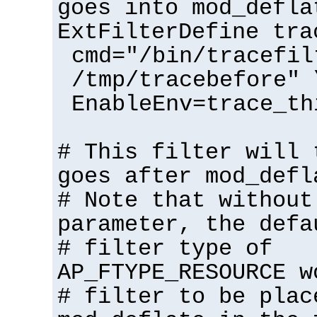
goes into mod_defla
ExtFilterDefine tra
cmd="/bin/tracefil
/tmp/tracebefore" 
EnableEnv=trace_th
# This filter will 
goes after mod_defl
# Note that without
parameter, the defa
# filter type of
AP_FTYPE_RESOURCE w
# filter to be plac