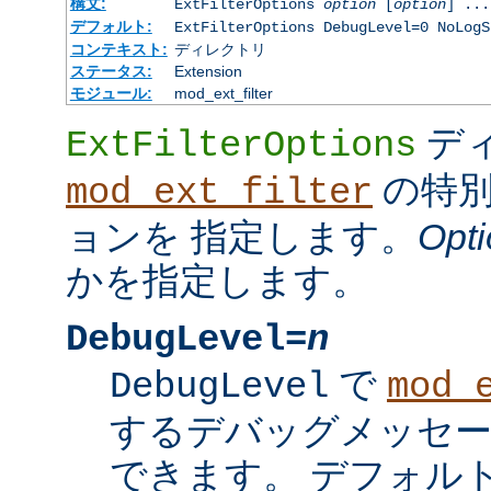
構文:
ExtFilterOptions
option
[
option
] ...
デフォルト:
ExtFilterOptions DebugLevel=0 NoLogS
コンテキスト:
ディレクトリ
ステータス:
Extension
モジュール:
mod_ext_filter
デ
ExtFilterOptions
の特別
mod_ext_filter
ョンを 指定します。
Opti
かを指定します。
DebugLevel=
n
で
DebugLevel
mod_
するデバッグメッセ
できます。 デフォル