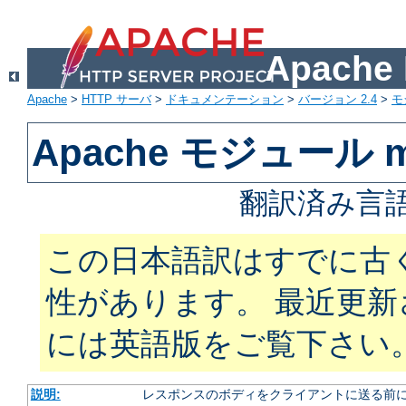
Apach
Apache
>
HTTP サーバ
>
ドキュメンテーション
>
バージョン 2.4
>
モ
Apache モジュール mod
翻訳済み言語
この日本語訳はすでに古
性があります。 最近更
には英語版をご覧下さい
説明:
レスポンスのボディをクライアントに送る前