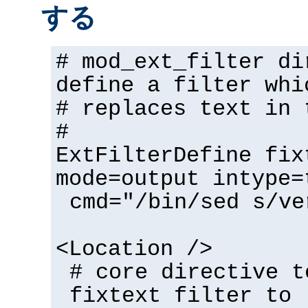
する
# mod_ext_filter di
define a filter whi
# replaces text in 
#
ExtFilterDefine fix
mode=output intype=
cmd="/bin/sed s/ve
<Location />
# core directive t
fixtext filter to