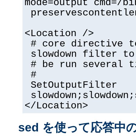
mode=output cmd=/bi
preservescontentle
<Location />
# core directive t
slowdown filter to
# be run several t
#
SetOutputFilter
slowdown;slowdown;
</Location>
sed を使って応答