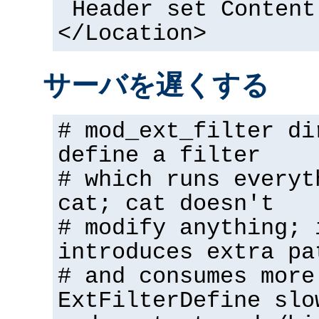
Header set Content
</Location>
サーバを遅くする
# mod_ext_filter di
define a filter
# which runs everyt
cat; cat doesn't
# modify anything; 
introduces extra pa
# and consumes more
ExtFilterDefine slo