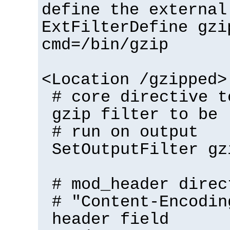
define the external
ExtFilterDefine gzi
cmd=/bin/gzip
<Location /gzipped>
# core directive t
gzip filter to be
# run on output
SetOutputFilter gz
# mod_header direc
# "Content-Encodin
header field