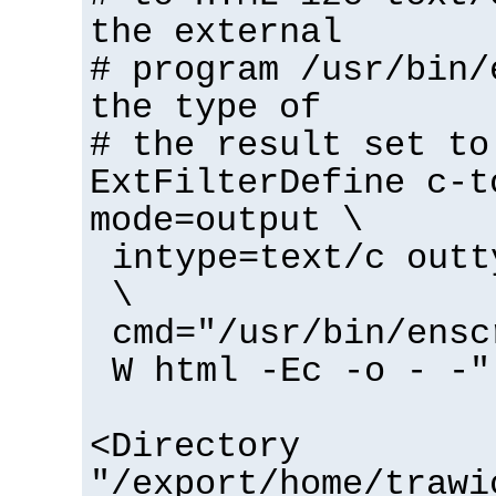
the external
# program /usr/bin/
the type of
# the result set to
ExtFilterDefine c-t
mode=output \
intype=text/c outt
\
cmd="/usr/bin/ensc
W html -Ec -o - -"
<Directory
"/export/home/trawi