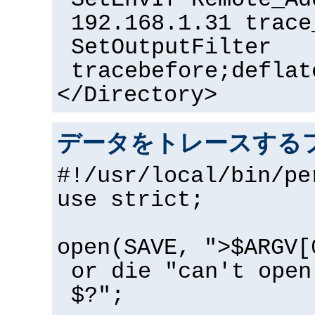
SetEnvIf Remote_Ad
192.168.1.31 trace
SetOutputFilter
tracebefore;deflat
</Directory>
データをトレースするフ
#!/usr/local/bin/pe
use strict;
open(SAVE, ">$ARGV[
or die "can't open
$?";