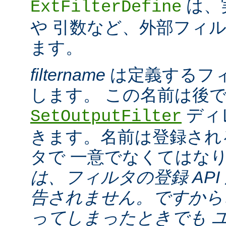
は、
ExtFilterDefine
や 引数など、外部フィ
ます。
filtername
は定義するフ
します。 この名前は後
ディ
SetOutputFilter
きます。名前は登録され
タで 一意でなくてはな
は、フィルタの登録 API
告されません。ですから
ってしまったときでも 