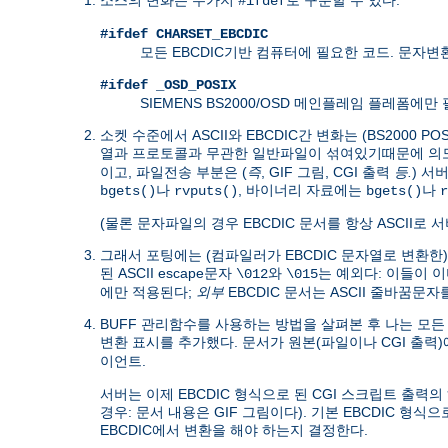
#ifdef
#ifdef CHARSET_EBCDIC
모든 EBCDIC기반 컴퓨터에 필요한 코드. 문자
#ifdef _OSD_POSIX
SIEMENS BS2000/OSD 메인플레임 플레폼에
소켓 수준에서 ASCII와 EBCDIC간 변화는 (BS200
열과 프로토콜과 무관한 일반파일이 섞여있기때문에 
이고, 파일전송 부분은 (
즉
, GIF 그림, CGI 출력
등.
) 서
나
, 바이너리 자료에는
나
bgets()
rvputs()
bgets()
r
(물론 문자파일의 경우 EBCDIC 문서를 항상 ASCII로
그래서 포팅에는 (컴파일러가 EBCDIC 문자열로 변환한
된 ASCII escape문자
와
는 예외다: 이들이 이미
\012
\015
에만 적용된다;
외부
EBCDIC 문서는 ASCII 줄바꿈문
BUFF 관리함수를 사용하는 방법을 살펴본 후 나는 모든 puts
변환 표시를 추가했다. 문서가 원본(파일이나 CGI 출력
.
이언트
서버는 이제 EBCDIC 형식으로 된 CGI 스크립트 출력
경우: 문서 내용은 GIF 그림이다). 기본 EBCDIC 형식
EBCDIC에서 변환을 해야 하는지 결정한다.