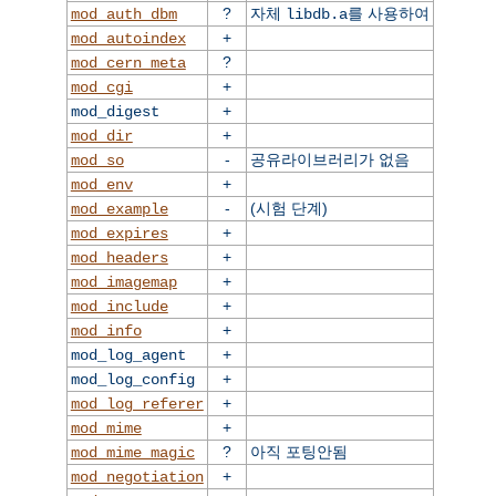
?
자체
를 사용하여
mod_auth_dbm
libdb.a
+
mod_autoindex
?
mod_cern_meta
+
mod_cgi
+
mod_digest
+
mod_dir
-
공유라이브러리가 없음
mod_so
+
mod_env
-
(시험 단계)
mod_example
+
mod_expires
+
mod_headers
+
mod_imagemap
+
mod_include
+
mod_info
+
mod_log_agent
+
mod_log_config
+
mod_log_referer
+
mod_mime
?
아직 포팅안됨
mod_mime_magic
+
mod_negotiation