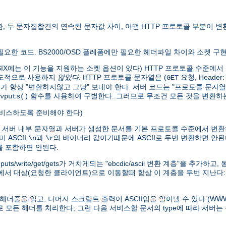
변환, 두 문자집합간의 연속된 문자값 차이, 어떤 HTTP 프로토콜 부분이
만 필요한 코드. BS2000/OSD 플레폼에만 필요한 헤더파일 차이와 소켓 구
0 POSIX에는 이 기능을 지원하는 소켓 옵션이 있다) HTTP 프로토콜 수
의도적으로 사용하지
않았다
. HTTP 프로토콜 문자열은 (
요청, Header
GET
버가 항상 "변환하지않고 그냥" 보내야 한다. 서버 코드는 "프로토콜 문자열
함수를 사용하여 구별한다. 그러므로 무조건 모든 것을 변환하는
vputs()
 서비스하도록 준비해야 한다)
) 서버 내부 문자열과 서버가 생성한 문서를 기본 프로토콜 수준에서 변환
 ASCII
과
의 바이너리 값이기때문에 ASCII로 두번 변환하면 안된
\n
\r
자를 포함하면 안된다.
/write/get/gets가 거치게되는 "ebcdic/ascii 변환 계층"을 추가
)에서 대상(요청한 클라이언트)으로 이동할때 항상 이 계층을 두번 지난다
의 헤더줄을 읽고, 나머지 스크립트 출력이 ASCII임을 알아낼 수 있다 (
으로 모든 헤더를 처리한다; 그런 다음 서비스할 문서의 type에 따라 서버는 