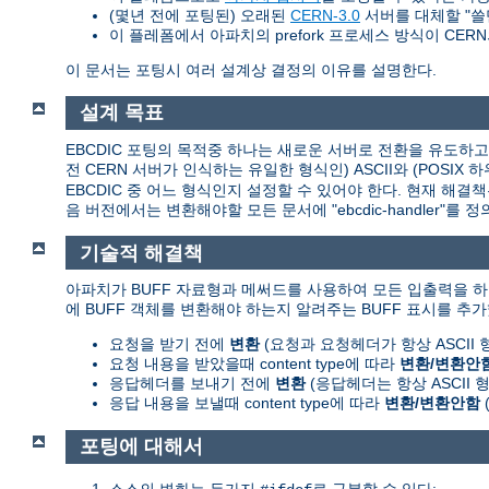
(몇년 전에 포팅된) 오래된
CERN-3.0
서버를 대체할 "쓸
이 플레폼에서 아파치의 prefork 프로세스 방식이 CERN의 
이 문서는 포팅시 여러 설계상 결정의 이유를 설명한다.
설계 목표
EBCDIC 포팅의 목적중 하나는 새로운 서버로 전환을 유도하고 쉽
전 CERN 서버가 인식하는 유일한 형식인) ASCII와 (POSI
EBCDIC 중 어느 형식인지 설정할 수 있어야 한다. 현재 해결
음 버전에서는 변환해야할 모든 문서에 "ebcdic-handler"
기술적 해결책
아파치가 BUFF 자료형과 메써드를 사용하여 모든 입출력을 하
에 BUFF 객체를 변환해야 하는지 알려주는 BUFF 표시를 추가
요청을 받기 전에
변환
(요청과 요청헤더가 항상 ASCII
요청 내용을 받았을때 content type에 따라
변환/변환안
응답헤더를 보내기 전에
변환
(응답헤더는 항상 ASCII
응답 내용을 보낼때 content type에 따라
변환/변환안함
포팅에 대해서
소스의 변화는 두가지
로 구분할 수 있다: