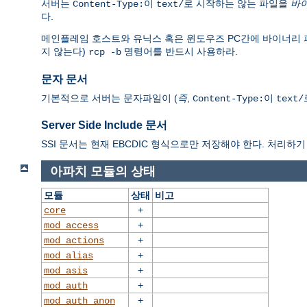
서버는
이
로 시작하는 않는 파일을
바
Content-Type:
text/
다.
메인플레임 호스트와 유닉스 혹은 윈도우즈 PC간에 바이너리 파일을 전
지 않는다)
명령어를 반드시 사용하라.
rcp -b
문자 문서
기본적으로 서버는 문자파일이 (
즉
,
이
Content-Type:
text/
Server Side Include 문서
SSI 문서는 현재 EBCDIC 형식으로만 저장해야 한다. 처리하기 
아파치 모듈의 상태
모듈
상태
비고
+
core
+
mod_access
+
mod_actions
+
mod_alias
+
mod_asis
+
mod_auth
+
mod_auth_anon