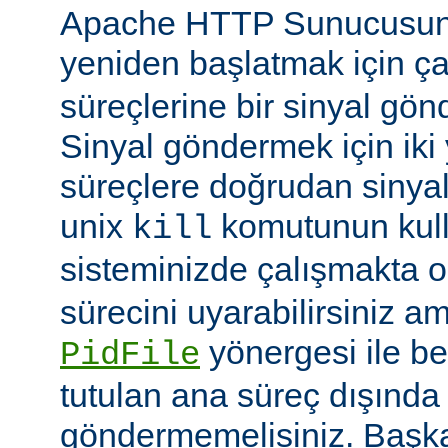
Apache HTTP Sunucusun
yeniden başlatmak için ç
süreçlerine bir sinyal gön
Sinyal göndermek için iki yo
süreçlere doğrudan sinya
unix
komutunun kulla
kill
sisteminizde çalışmakta o
sürecini uyarabilirsiniz a
yönergesi ile be
PidFile
tutulan ana süreç dışında 
göndermemelisiniz. Başka 