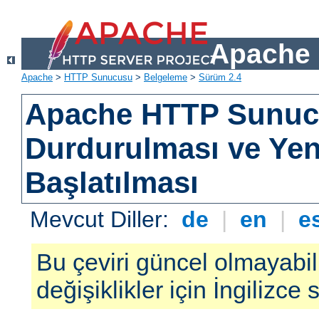
Apache 
Apache
>
HTTP Sunucusu
>
Belgeleme
>
Sürüm 2.4
Apache HTTP Sunu
Durdurulması ve Ye
Başlatılması
Mevcut Diller:
de
|
en
|
e
Bu çeviri güncel olmayabil
değişiklikler için İngilizce