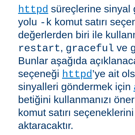
süreçlerine sinyal
httpd
yolu
komut satırı seçe
-k
değerlerden biri ile kulla
,
ve
restart
graceful
Bunlar aşağıda açıklanaca
seçeneği
’ye ait o
httpd
sinyalleri göndermek için
betiğini kullanmanızı öner
komut satırı seçeneklerin
aktaracaktır.