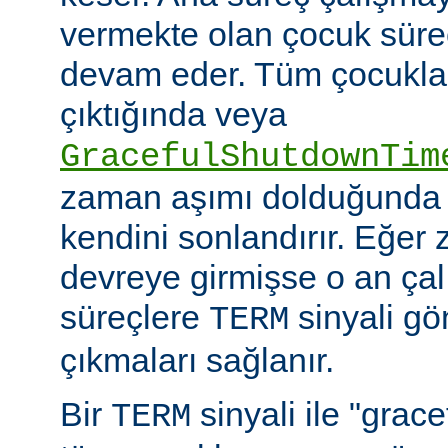
vermekte olan çocuk süre
devam eder. Tüm çocuklar i
çıktığında veya
GracefulShutdownTim
zaman aşımı dolduğunda 
kendini sonlandırır. Eğer
devreye girmişse o an ça
süreçlere
sinyali g
TERM
çıkmaları sağlanır.
Bir
sinyali ile "grac
TERM