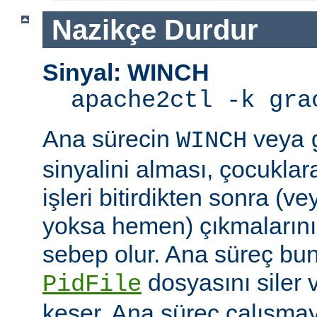
Nazikçe Durdur
Sinyal: WINCH
apache2ctl -k gra
Ana sürecin
veya
WINCH
sinyalini alması, çocuklar
işleri bitirdikten sonra (v
yoksa hemen) çıkmaların
sebep olur. Ana süreç b
dosyasını siler 
PidFile
keser. Ana süreç çalışmay