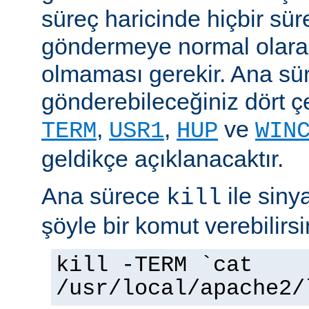
süreç haricinde hiçbir sür
göndermeye normal olarak
olmaması gerekir. Ana sü
gönderebileceğiniz dört çe
,
,
ve
TERM
USR1
HUP
WIN
geldikçe açıklanacaktır.
Ana sürece
ile siny
kill
şöyle bir komut verebilirsi
kill -TERM `cat
/usr/local/apache2/