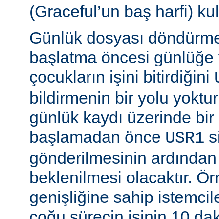
(Graceful’un baş harfi) kul
Günlük dosyası döndürme
başlatma öncesi günlüğe
çocukların işini bitirdiğini
bildirmenin bir yolu yoktur
günlük kaydı üzerinde bi
başlamadan önce
si
USR1
gönderilmesinin ardından b
beklenilmesi olacaktır. Ö
genişliğine sahip istemci
çoğu sürecin işinin 10 d