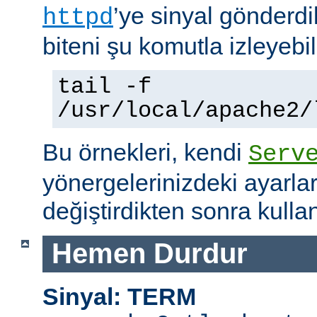
’ye sinyal gönderdi
httpd
biteni şu komutla izleyebili
tail -f
/usr/local/apache2/
Bu örnekleri, kendi
Serv
yönergelerinizdeki ayarla
değiştirdikten sonra kullan
Hemen Durdur
Sinyal: TERM