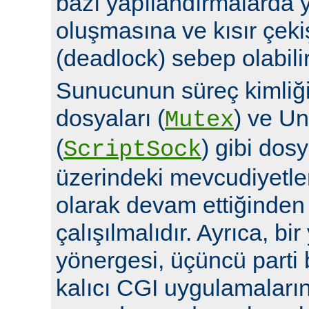
bazı yapılandırmalarda y
oluşmasına ve kısır çek
(deadlock) sebep olabilir
Sunucunun süreç kimliğin
dosyaları (
) ve Un
Mutex
(
) gibi dosy
ScriptSock
üzerindeki mevcudiyetle
olarak devam ettiğinde
çalışılmalıdır. Ayrıca, bi
yönergesi, üçüncü parti 
kalıcı CGI uygulamalarına 