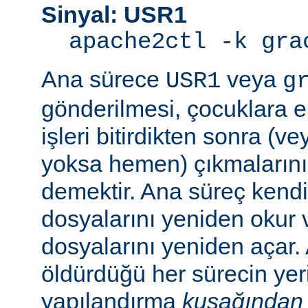
Sinyal: USR1
apache2ctl -k gra
Ana sürece
veya
USR1
g
gönderilmesi, çocuklara e
işleri bitirdikten sonra (v
yoksa hemen) çıkmaların
demektir. Ana süreç kend
dosyalarını yeniden okur 
dosyalarını yeniden açar.
öldürdüğü her sürecin yer
yapılandırma
kuşağından