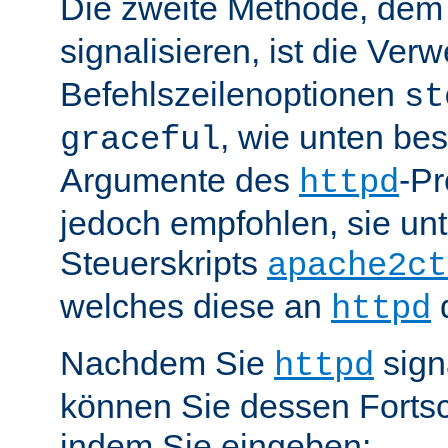
Die zweite Methode, de
signalisieren, ist die Ve
Befehlszeilenoptionen
st
, wie unten be
graceful
Argumente des
-P
httpd
jedoch empfohlen, sie u
Steuerskripts
apache2ct
welches diese an
d
httpd
Nachdem Sie
sign
httpd
können Sie dessen Fortsc
indem Sie eingeben: