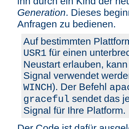
ihn durch ein Kind der ne
Generation
. Dieses begin
Anfragen zu bedienen.
Auf bestimmten Plattfor
für einen unterbre
USR1
Neustart erlauben, kann 
Signal verwendet werden
). Der Befehl
WINCH
apa
sendet das je
graceful
Signal für Ihre Platform.
Der Code ist dafür ausgel