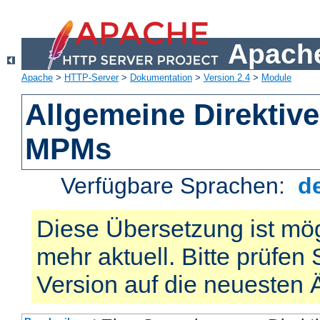
Apache
Apache
>
HTTP-Server
>
Dokumentation
>
Version 2.4
>
Module
Allgemeine Direktiv
MPMs
Verfügbare Sprachen:
d
Diese Übersetzung ist mög
mehr aktuell. Bitte prüfen 
Version auf die neuesten