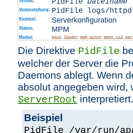
PidFile
Dateiname
PidFile logs/httpd
Voreinstellung:
Serverkonfiguration
Kontext:
MPM
Status:
Modul:
,
,
,
,
beos
leader
mpm_winnt
mpmt_os2
per
Die Direktive
be
PidFile
welcher der Server die P
Daemons ablegt. Wenn de
absolut angegeben wird, w
interpretiert
ServerRoot
Beispiel
PidFile /var/run/ap