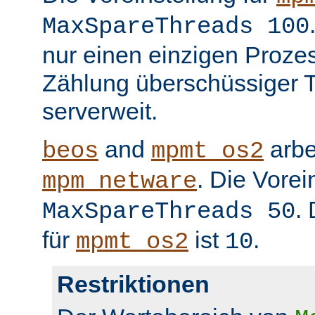
MaxSpareThreads 100
nur einen einzigen Prozess
Zählung überschüssiger T
serverweit.
and
arbe
beos
mpmt_os2
. Die Vorei
mpm_netware
.
MaxSpareThreads 50
für
ist
.
mpmt_os2
10
Restriktionen