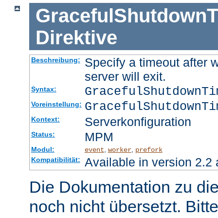
GracefulShutdownT
Direktive
Specify a timeout after 
Beschreibung:
server will exit.
GracefulShutdownT
Syntax:
GracefulShutdownTi
Voreinstellung:
Serverkonfiguration
Kontext:
MPM
Status:
Modul:
,
,
event
worker
prefork
Available in version 2.2 
Kompatibilität:
Die Dokumentation zu die
noch nicht übersetzt. Bitt