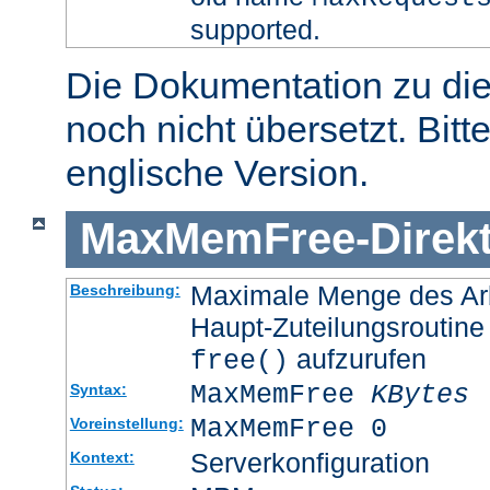
supported.
Die Dokumentation zu die
noch nicht übersetzt. Bitt
englische Version.
MaxMemFree
-
Direk
Maximale Menge des Arb
Beschreibung:
Haupt-Zuteilungsroutine
aufzurufen
free()
MaxMemFree
KBytes
Syntax:
MaxMemFree 0
Voreinstellung:
Serverkonfiguration
Kontext: