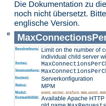
Die Dokumentation zu die
noch nicht übersetzt. Bitt
englische Version.
MaxConnectionsPer
Limit on the number of c
Beschreibung:
individual child server wi
MaxConnectionsPer
Syntax:
MaxConnectionsPerC
Voreinstellung:
Serverkonfiguration
Kontext:
MPM
Status:
Modul:
,
,
,
,
event
worker
prefork
mpm_winnt
mpm
Available Apache HTTP S
Kompatibilität:
old name
MaxRequest