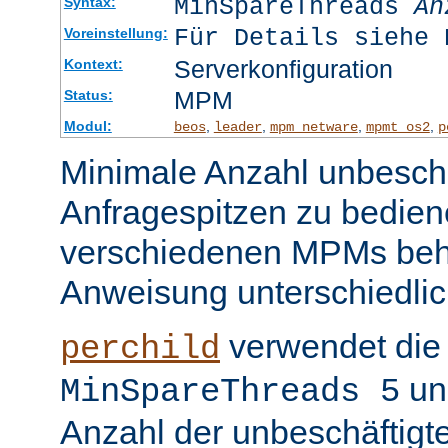
MinSpareThreads
An
Syntax:
Für Details siehe 
Voreinstellung:
Serverkonfiguration
Kontext:
MPM
Status:
Modul:
,
,
,
,
beos
leader
mpm_netware
mpmt_os2
p
Minimale Anzahl unbeschä
Anfragespitzen zu bedien
verschiedenen MPMs beh
Anweisung unterschiedlic
verwendet die 
perchild
un
MinSpareThreads 5
Anzahl der unbeschäftigt