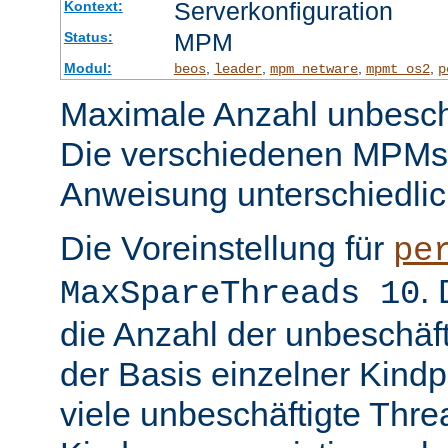
Serverkonfiguration
Kontext:
MPM
Status:
Modul:
,
,
,
,
beos
leader
mpm_netware
mpmt_os2
p
Maximale Anzahl unbeschä
Die verschiedenen MPMs
Anweisung unterschiedlic
Die Voreinstellung für
pe
.
MaxSpareThreads 10
die Anzahl der unbeschäf
der Basis einzelner Kind
viele unbeschäftigte Thre