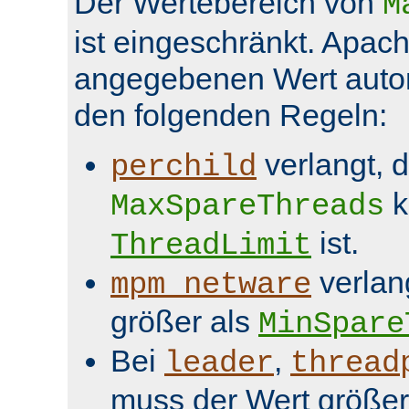
Der Wertebereich von
M
ist eingeschränkt. Apach
angegebenen Wert aut
den folgenden Regeln:
verlangt, 
perchild
k
MaxSpareThreads
ist.
ThreadLimit
verlan
mpm_netware
größer als
MinSpare
Bei
,
leader
thread
muss der Wert größer