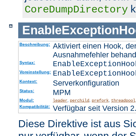
k
CoreDumpDirectory
EnableExceptionHo
Aktiviert einen Hook, d
Beschreibung:
Ausnahmefehler behand
EnableExceptionHoo
Syntax:
EnableExceptionHoo
Voreinstellung:
Serverkonfiguration
Kontext:
MPM
Status:
Modul:
,
,
,
leader
perchild
prefork
threadpool
Verfügbar seit Version 2
Kompatibilität:
Diese Direktive ist aus S
nur verfügbar, wenn der S