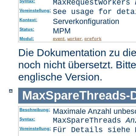
MaxRequestWorkers
Syntax:
See usage for deta
Voreinstellung:
Serverkonfiguration
Kontext:
MPM
Status:
Modul:
,
,
event
worker
prefork
Die Dokumentation zu die
noch nicht übersetzt. Bitt
englische Version.
MaxSpareThreads
-
D
Maximale Anzahl unbesc
Beschreibung:
MaxSpareThreads
An
Syntax:
Für Details siehe 
Voreinstellung: