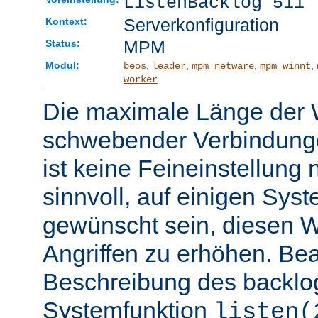
ListenBacklog 511
Serverkonfiguration
Kontext:
MPM
Status:
Modul:
,
,
,
,
beos
leader
mpm_netware
mpm_winnt
worker
Die maximale Länge der 
schwebender Verbindunge
ist keine Feineinstellung
sinnvoll, auf einigen Sys
gewünscht sein, diesen 
Angriffen zu erhöhen. Be
Beschreibung des backlo
Systemfunktion
listen(