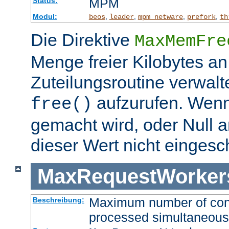
MPM
Status:
Modul:
,
,
,
,
beos
leader
mpm_netware
prefork
th
Die Direktive
MaxMemFre
Menge freier Kilobytes an
Zuteilungsroutine verwalt
aufzurufen. Wen
free()
gemacht wird, oder Null a
dieser Wert nicht eingesc
MaxRequestWorker
Maximum number of conne
Beschreibung:
processed simultaneous