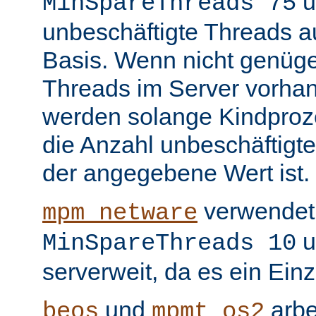
u
MinSpareThreads 75
unbeschäftigte Threads au
Basis. Wenn nicht genüge
Threads im Server vorha
werden solange Kindproze
die Anzahl unbeschäftigte
der angegebene Wert ist.
verwendet 
mpm_netware
u
MinSpareThreads 10
serverweit, da es ein Ein
und
arbe
beos
mpmt_os2