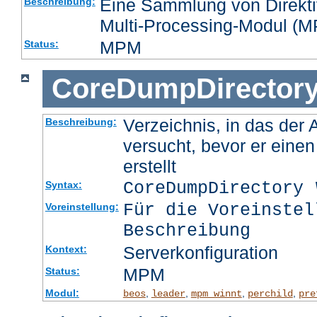
Eine Sammlung von Direktiv
Beschreibung:
Multi-Processing-Modul (MP
MPM
Status:
CoreDumpDirector
Verzeichnis, in das der
Beschreibung:
versucht, bevor er eine
erstellt
CoreDumpDirectory
Syntax:
Für die Voreinstel
Voreinstellung:
Beschreibung
Serverkonfiguration
Kontext:
MPM
Status:
Modul:
,
,
,
,
beos
leader
mpm_winnt
perchild
pre