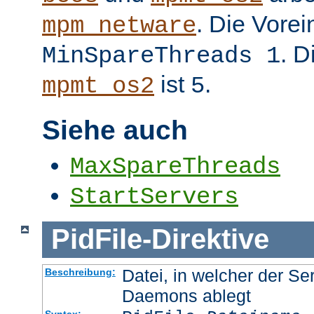
. Die Vorei
mpm_netware
. D
MinSpareThreads 1
ist
.
mpmt_os2
5
Siehe auch
MaxSpareThreads
StartServers
PidFile
-
Direktive
Datei, in welcher der Se
Beschreibung:
Daemons ablegt
Syntax: