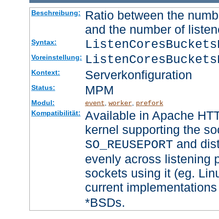
Ratio between the numbe
Beschreibung:
and the number of listen
ListenCoresBucket
Syntax:
ListenCoresBuckets
Voreinstellung:
Serverkonfiguration
Kontext:
MPM
Status:
Modul:
,
,
event
worker
prefork
Available in Apache HTT
Kompatibilität:
kernel supporting the so
and dist
SO_REUSEPORT
evenly across listening p
sockets using it (eg. Lin
current implementations
*BSDs.