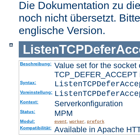
Die Dokumentation zu die
noch nicht übersetzt. Bitt
englische Version.
ListenTCPDeferAcc
Value set for the socket 
Beschreibung:
TCP_DEFER_ACCEPT if i
ListenTCPDeferAcc
Syntax:
ListenTCPDeferAcce
Voreinstellung:
Serverkonfiguration
Kontext:
MPM
Status:
Modul:
,
,
event
worker
prefork
Available in Apache HTT
Kompatibilität: