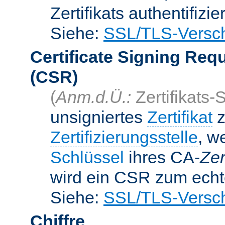
Zertifikats authentifizier
Siehe:
SSL/TLS-Versch
Certificate Signing Req
(CSR)
(
Anm.d.Ü.:
Zertifikats-
unsigniertes
Zertifikat
z
Zertifizierungsstelle
, w
Schlüssel
ihres CA-
Zer
wird ein CSR zum echte
Siehe:
SSL/TLS-Versch
Chiffre