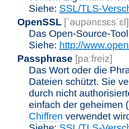
Siehe:
SSL/TLS-Versch
OpenSSL
[ˈəupənɛsɛsˈɛl]
Das Open-Source-Toolk
Siehe:
http://www.open
Passphrase
[paːfreiz]
Das Wort oder die Phra
Dateien schützt. Sie v
durch nicht authorisier
einfach der geheimen (
Chiffren
verwendet wir
Siehe:
SSL/TLS-Versch