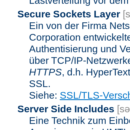
Lastverteilung vor dem
Secure Sockets Layer
[
Ein von der Firma Ne
Corporation entwickelt
Authentisierung und V
über TCP/IP-Netzwerke.
HTTPS
, d.h. HyperTex
SSL.
Siehe:
SSL/TLS-Versch
Server Side Includes
[sə
Eine Technik zum Einb