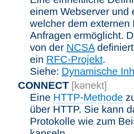
einem Webserver und 
welcher dem externen
Anfragen ermöglicht. Di
von der
NCSA
definier
ein
RFC-Projekt
.
Siehe:
Dynamische Inh
CONNECT
[kənekt]
Eine
HTTP-Methode
zu
über HTTP. Sie kann d
Protokolle wie zum Bei
kapseln.