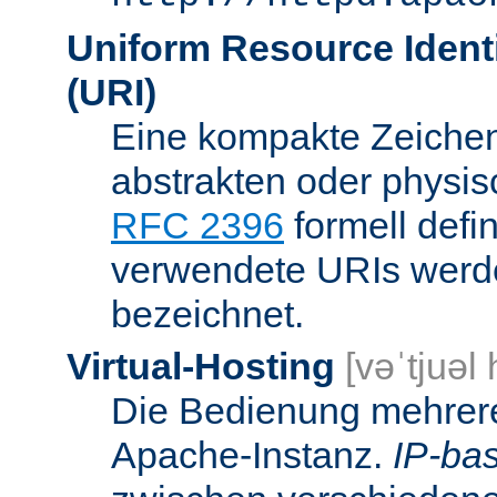
Uniform Resource Identi
(URI)
Eine kompakte Zeichenf
abstrakten oder physis
RFC 2396
formell defi
verwendete URIs werde
bezeichnet.
Virtual-Hosting
[vəˈtjuəl
Die Bedienung mehrere
Apache-Instanz.
IP-bas