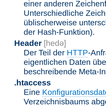
einer anderen Zeichenf
Unterschiedliche Zeic
üblischerweise unters
der Hash-Funktion).
Header
[hedə]
Der Teil der
HTTP
-Anf
eigentlichen Daten über
beschreibende Meta-Inf
.htaccess
Eine
Konfigurationsdat
Verzeichnisbaums abge