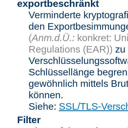
exportbeschränkt
Verminderte kryptograf
den Exportbesimmungen
(
Anm.d.Ü.:
konkret: Uni
Regulations (EAR))
zu 
Verschlüsselungssoftwa
Schlüssellänge begren
gewöhnlich mittels Bru
können.
Siehe:
SSL/TLS-Versch
Filter