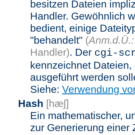
besitzen Dateien impli
Handler. Gewöhnlich w
bedient, einige Dateit
"behandelt"
(
Anm.d.Ü.:
Handler)
. Der
cgi-sc
kennzeichnet Dateien, 
ausgeführt werden soll
Siehe:
Verwendung vo
Hash
[hæʃ]
Ein mathematischer, u
zur Generierung einer 