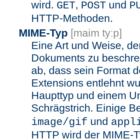
wird.
,
und
GET
POST
P
HTTP-Methoden.
MIME-Typ
[maim tyːp]
Eine Art und Weise, de
Dokuments zu beschrei
ab, dass sein Format d
Extensions entlehnt wu
Haupttyp und einem Unt
Schrägstrich. Einige B
und
image/gif
appl
HTTP wird der MIME-T