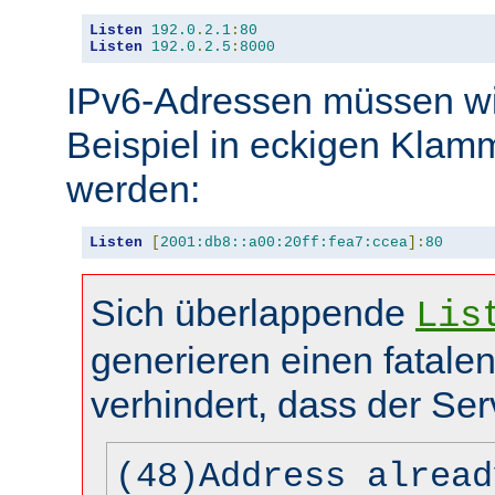
Listen
192.0
.
2.1
:
80
Listen
192.0
.
2.5
:
8000
IPv6-Adressen müssen wi
Beispiel in eckigen Kla
werden:
Listen
[
2001:db8::a00:20ff:fea7:ccea
]:
80
Sich überlappende
Lis
generieren einen fatalen
verhindert, dass der Ser
(48)Address alread