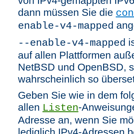
von IPv4-gemappten IPv6-
dann müssen Sie die
con
ang
enable-v4-mapped
i
--enable-v4-mapped
auf allen Plattformen au
NetBSD und OpenBSD, so 
wahrscheinlich so überse
Geben Sie wie in dem fol
allen
-Anweisunge
Listen
Adresse an, wenn Sie möc
lediglich IPv4-Adressen b