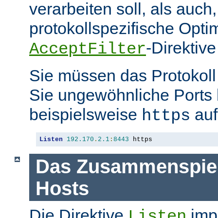
verarbeiten soll, als auch
protokollspezifische Opti
-Direktive
AcceptFilter
Sie müssen das Protokol
Sie ungewöhnliche Ports
beispielsweise
auf
https
Listen
192.170
.
2.1
:
8443
 https
Das Zusammenspiel 
Hosts
Die Direktive
impl
Listen