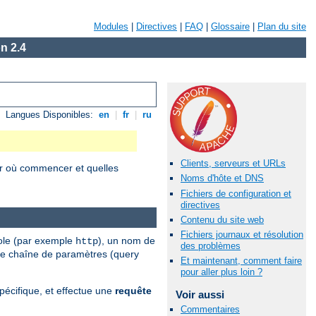
Modules
|
Directives
|
FAQ
|
Glossaire
|
Plan du site
n 2.4
Langues Disponibles:
en
|
fr
|
ru
Clients, serveurs et URLs
r où commencer et quelles
Noms d'hôte et DNS
Fichiers de configuration et
directives
Contenu du site web
Fichiers journaux et résolution
cole (par exemple
), un nom de
http
des problèmes
une chaîne de paramètres (query
Et maintenant, comment faire
pour aller plus loin ?
écifique, et effectue une
requête
Voir aussi
Commentaires