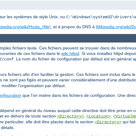
sur les systèmes de style Unix, ou
C:\Windows\system32\drivers\
ipedia.org/wiki/Hosts_(file)
, et à propos du DNS à
Wikipedia.org/wiki
ples fichiers texte. Ces fichiers peuvent se trouver dans de nombreux 
courantes de ces fichiers dans le
wiki httpd
. Si vous installez httpd depui
. Le nom du fichier de configuration par défaut est en général
2/conf
a
s fichiers afin d'en faciliter la gestion. Ces fichiers sont inclus dans le 
s ne sont pas figés et peuvent varier considérablement d'une distributio
 modifier l'organisation par défaut.
onfiguration
que l'on insère dans les fichiers de configuration. Une dire
 dépend en général du niveau auquel cette directive doit être prise en co
l, et en dehors de toute section
,
,
<Directory>
<Location>
<VirtualH
e particulier, elle doit être placée dans la section
qui fait
<Directory>
détails.