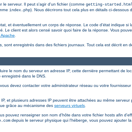
le serveur. Il peut s'agir d'un fichier (comme
getting-started.htm
comme
). Nous décrirons tout cela plus en détails ci-dessous 
index.php
at, et éventuellement un corps de réponse. Le code d'état indique si la
é. Le client est alors censé savoir quoi faire de la réponse. Vous pouve
P Apache
.
s, sont enregistrés dans des fichiers journaux. Tout cela est décrit en d
duire le nom du serveur en adresse IP, cette dernière permettant de local
e enregistré dans le DNS.
ous devez contacter votre administrateur réseau ou votre fournisseur d'
IP, et plusieurs adresses IP peuvent être attachées au même serveur 
ique grâce au mécanisme des
serveurs virtuels
.
ous pouvez renseigner son nom d'hôte dans votre fichier hosts afin d'e
depuis le serveur physique qui l'héberge, vous pouvez ajouter la 
e.com