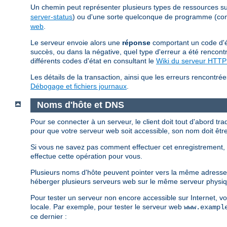
Un chemin peut représenter plusieurs types de ressources sur 
server-status
) ou d'une sorte quelconque de programme (
web
.
Le serveur envoie alors une
réponse
comportant un code d'ét
succès, ou dans la négative, quel type d'erreur a été rencontr
différents codes d'état en consultant le
Wiki du serveur HTT
Les détails de la transaction, ainsi que les erreurs rencontrée
Débogage et fichiers journaux
.
Noms d'hôte et DNS
Pour se connecter à un serveur, le client doit tout d'abord tra
pour que votre serveur web soit accessible, son nom doit êtr
Si vous ne savez pas comment effectuer cet enregistrement, v
effectue cette opération pour vous.
Plusieurs noms d'hôte peuvent pointer vers la même adresse 
héberger plusieurs serveurs web sur le même serveur phys
Pour tester un serveur non encore accessible sur Internet, v
locale. Par exemple, pour tester le serveur web
www.exampl
ce dernier :