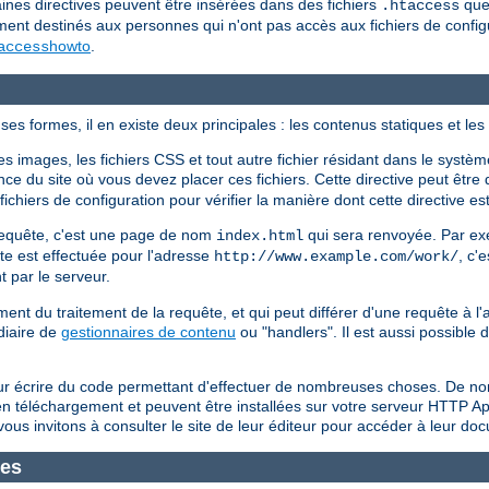
ines directives peuvent être insérées dans des fichiers
que 
.htaccess
ment destinés aux personnes qui n'ont pas accès aux fichiers de config
howto
.
access
es formes, il en existe deux principales : les contenus statiques et l
 images, les fichiers CSS et tout autre fichier résidant dans le système
ce du site où vous devez placer ces fichiers. Cette directive peut être 
chiers de configuration pour vérifier la manière dont cette directive est
a requête, c'est une page de nom
qui sera renvoyée. Par exe
index.html
ête est effectuée pour l'adresse
, c'e
http://www.example.com/work/
t par le serveur.
t du traitement de la requête, et qui peut différer d'une requête à 
diaire de
gestionnaires de contenu
ou "handlers". Il est aussi possible
ur écrire du code permettant d'effectuer de nombreuses choses. De no
s en téléchargement et peuvent être installées sur votre serveur HTTP 
ous invitons à consulter le site de leur éditeur pour accéder à leur do
mes