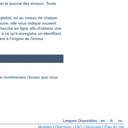
er le journal des erreurs. Toute
u global, ou au niveau de chaque
utre, elle vous indique souvent
erche en ligne afin d'obtenir une
 ce qu'il enregistre un identifiant
t à l'origine de l'erreur.
re de nombreuses choses que vous
Langues Disponibles:
en
|
fr
|
ru
Modules
|
Directives
|
FAQ
|
Glossaire
|
Plan du site