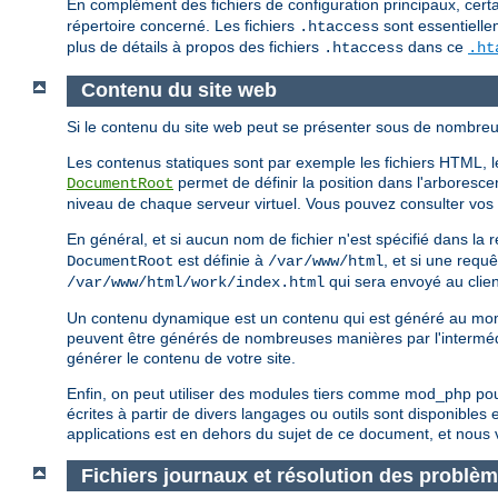
En complément des fichiers de configuration principaux, certa
répertoire concerné. Les fichiers
sont essentielle
.htaccess
plus de détails à propos des fichiers
dans ce
.htaccess
.ht
Contenu du site web
Si le contenu du site web peut se présenter sous de nombreus
Les contenus statiques sont par exemple les fichiers HTML, les
permet de définir la position dans l'arborescen
DocumentRoot
niveau de chaque serveur virtuel. Vous pouvez consulter vos fi
En général, et si aucun nom de fichier n'est spécifié dans l
est définie à
, et si une requ
DocumentRoot
/var/www/html
qui sera envoyé au clien
/var/www/html/work/index.html
Un contenu dynamique est un contenu qui est généré au momen
peuvent être générés de nombreuses manières par l'intermé
générer le contenu de votre site.
Enfin, on peut utiliser des modules tiers comme mod_php po
écrites à partir de divers langages ou outils sont disponible
applications est en dehors du sujet de ce document, et nous v
Fichiers journaux et résolution des problè