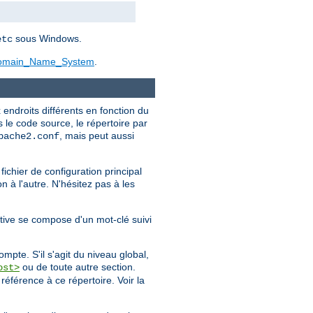
sous Windows.
etc
/Domain_Name_System
.
endroits différents en fonction du
s le code source, le répertoire par
, mais peut aussi
pache2.conf
fichier de configuration principal
n à l'autre. N'hésitez pas à les
ctive se compose d'un mot-clé suivi
mpte. S'il s'agit du niveau global,
ou de toute autre section.
ost>
 référence à ce répertoire. Voir la