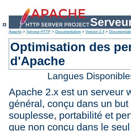
Serveu
Apache
>
Serveur HTTP
>
Documentation
>
Version 2.4
>
Documentati
Optimisation des p
d'Apache
Langues Disponible
Apache 2.x est un serveur
général, conçu dans un but 
souplesse, portabilité et p
que non conçu dans le seul 