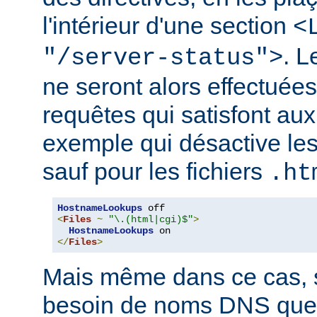
l'intérieur d'une section
<
. 
"/server-status">
ne seront alors effectuée
requêtes qui satisfont aux 
exemple qui désactive l
sauf pour les fichiers
.ht
HostnameLookups
<
Files
~
"\.(html|cgi)$"
>
HostnameLookups
</
Files
>
Mais même dans ce cas, s
besoin de noms DNS que 