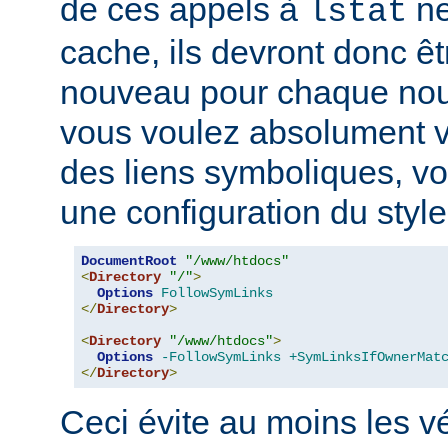
de ces appels à
ne
lstat
cache, ils devront donc ê
nouveau pour chaque nouv
vous voulez absolument vér
des liens symboliques, vo
une configuration du style
DocumentRoot
"/www/htdocs"
<
Directory
"/"
>
Options
FollowSymLinks
</
Directory
>
<
Directory
"/www/htdocs"
>
Options
-FollowSymLinks
+SymLinksIfOwnerMat
</
Directory
>
Ceci évite au moins les vé