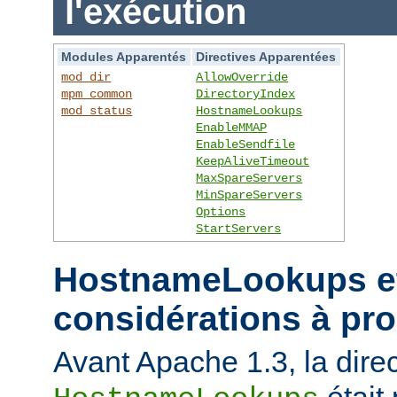
l'exécution
Modules Apparentés
Directives Apparentées
mod_dir
AllowOverride
mpm_common
DirectoryIndex
mod_status
HostnameLookups
EnableMMAP
EnableSendfile
KeepAliveTimeout
MaxSpareServers
MinSpareServers
Options
StartServers
HostnameLookups et
considérations à pr
Avant Apache 1.3, la direc