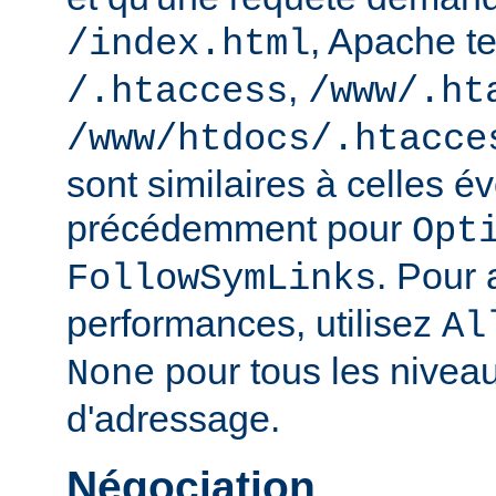
, Apache te
/index.html
,
/.htaccess
/www/.ht
/www/htdocs/.htacce
sont similaires à celles 
précédemment pour
Opt
. Pour 
FollowSymLinks
performances, utilisez
Al
pour tous les nivea
None
d'adressage.
Négociation