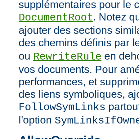
supplémentaires pour le c
. Notez q
DocumentRoot
ajouter des sections simil
des chemins définis par l
ou
en deho
RewriteRule
vos documents. Pour amél
performances, et supprime
des liens symboliques, ajo
partout
FollowSymLinks
l'option
SymLinksIfOwn