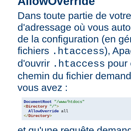
AllowOverride
Dans toute partie de votr
d'adressage où vous auto
de la configuration (en gé
fichiers
), Apa
.htaccess
d'ouvrir
pour 
.htaccess
chemin du fichier demand
vous avez :
DocumentRoot
"/www/htdocs"
<
Directory
"/"
>
AllowOverride
</
Directory
>
et qu'une requête demand