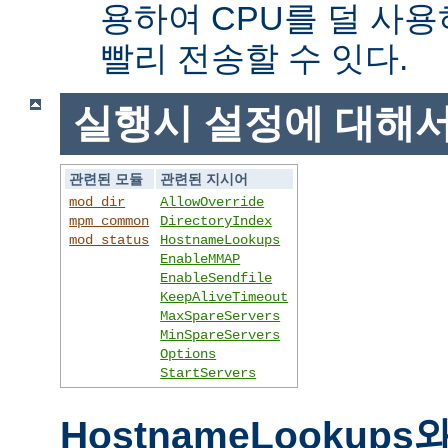
용하여 CPU를 덜 사용
빨리 전송할 수 잇다.
실행시 설정에 대해
관련된 모듈
관련된 지시어
mod_dir
AllowOverride
mpm_common
DirectoryIndex
mod_status
HostnameLookups
EnableMMAP
EnableSendfile
KeepAliveTimeout
MaxSpareServers
MinSpareServers
Options
StartServers
HostnameLookups