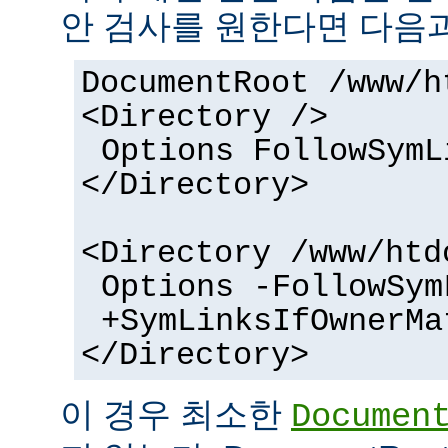
안 검사를 원한다면 다음과
DocumentRoot /www/h
<Directory />
Options FollowSymL
</Directory>
<Directory /www/htd
Options -FollowSym
+SymLinksIfOwnerMa
</Directory>
이 경우 최소한
Documen