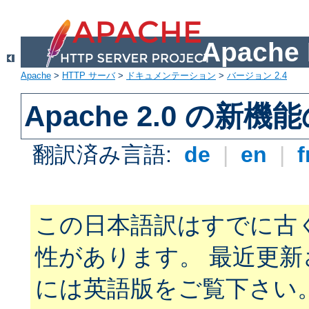
Apach
Apache
>
HTTP サーバ
>
ドキュメンテーション
>
バージョン 2.4
Apache 2.0 の新機
翻訳済み言語:
de
|
en
|
f
この日本語訳はすでに古
性があります。 最近更
には英語版をご覧下さい