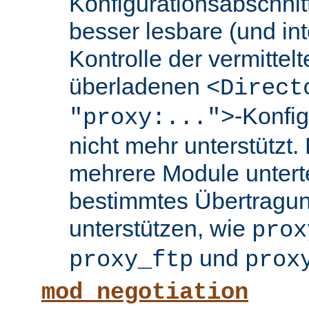
Konfigurationsabschnit
besser lesbare (und int
Kontrolle der vermittel
überladenen
<Direct
-Konfi
"proxy:...">
nicht mehr unterstützt.
mehrere Module untertei
bestimmtes Übertragun
unterstützen, wie
prox
und
proxy_ftp
prox
mod_negotiation