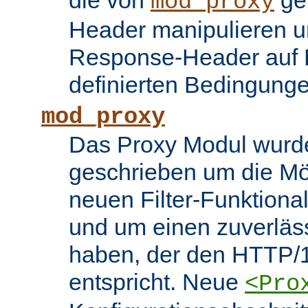
die von
ge
mod_proxy
Header manipulieren un
Response-Header auf 
definierten Bedingung
mod_proxy
Das Proxy Modul wurd
geschrieben um die Mö
neuen Filter-Funktiona
und um einen zuverläs
haben, der den HTTP/1
entspricht. Neue
<Pro